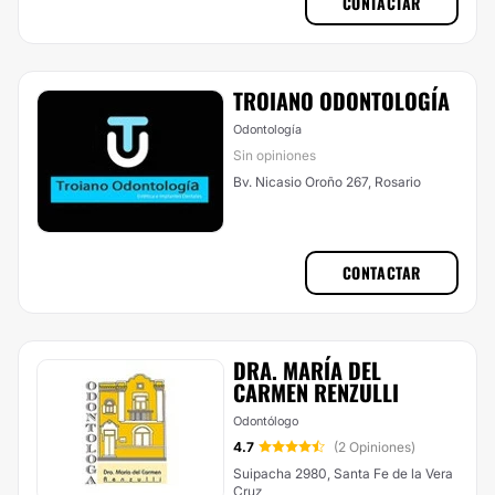
CONTACTAR
TROIANO ODONTOLOGÍA
Odontología
Sin opiniones
Bv. Nicasio Oroño 267, Rosario
CONTACTAR
DRA. MARÍA DEL
CARMEN RENZULLI
Odontólogo
4.7
(2 Opiniones)
Suipacha 2980, Santa Fe de la Vera
Cruz