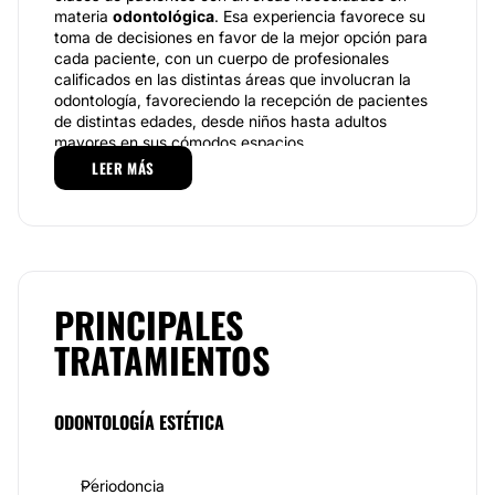
materia
odontológica
. Esa experiencia favorece su
toma de decisiones en favor de la mejor opción para
cada paciente, con un cuerpo de profesionales
calificados en las distintas áreas que involucran la
odontología, favoreciendo la recepción de pacientes
de distintas edades, desde niños hasta adultos
mayores en sus cómodos espacios.
LEER MÁS
Sus espacios son reconocidos como cálidos,
próximos y agradables, simplificando la experiencia
del paciente. Además, conserva altas medidas de
higiene y seguridad dentro de sus instalaciones en la
provincia argentina.
Especializaciones.
PRINCIPALES
Su cuerpo de especialistas se sirve de tecnología de
TRATAMIENTOS
última generación para ofrecer desde el
Centro de
Especialidades Odontológicas de Rufino
una amplia
variedad de tratamientos y métodos de trabajo,
ODONTOLOGÍA ESTÉTICA
especializados en la
rehabilitación oral y los
implantes
. Lo hacen de forma multidisciplinaria a
través de su equipo de trabajo, con conocimientos en
Periodoncia
distintos campos.