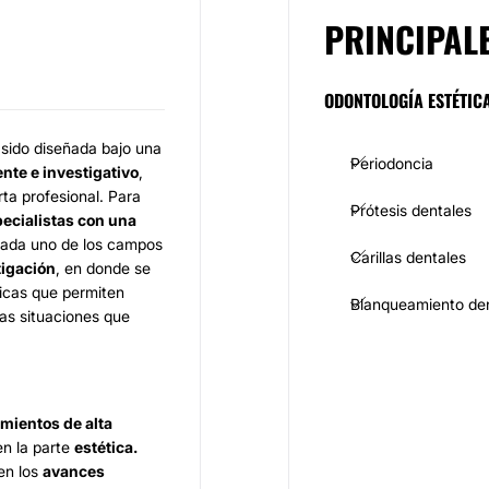
PRINCIPAL
ODONTOLOGÍA ESTÉTIC
 sido diseñada bajo una
Periodoncia
ente e investigativo
,
ta profesional. Para
Prótesis dentales
ecialistas con una
cada uno de los campos
Carillas dentales
tigación
, en donde se
icas que permiten
Blanqueamiento den
as situaciones que
mientos de alta
en la parte
estética.
en los
avances