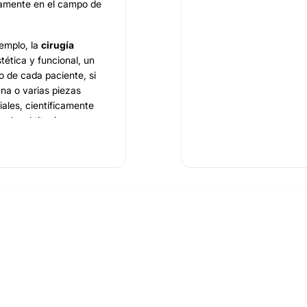
samente en el campo de
emplo, la
cirugía
tética y funcional, un
o de cada paciente, si
una o varias piezas
iales, científicamente
lo, el titanio, que es
ningún daño a la salud,
alta en el mercado
.
es de primer nivel
,
director general de
ica
. Junto con él,
tética dental; el
co digital
; el
Doctor
oasistida; la Doctora
.