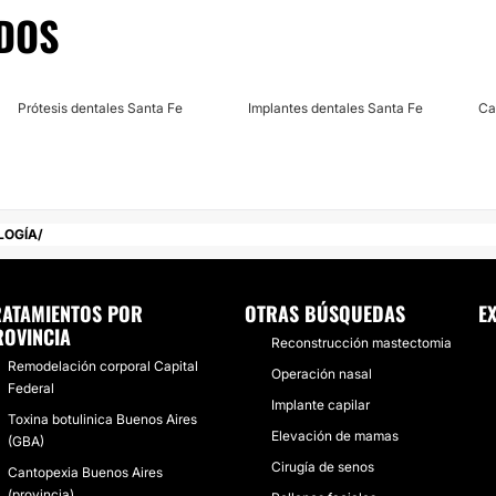
DOS
Prótesis dentales Santa Fe
Implantes dentales Santa Fe
Ca
LOGÍA
RATAMIENTOS POR
OTRAS BÚSQUEDAS
E
ROVINCIA
Reconstrucción mastectomia
Remodelación corporal Capital
Operación nasal
Federal
Implante capilar
Toxina botulinica Buenos Aires
Elevación de mamas
(GBA)
Cirugía de senos
Cantopexia Buenos Aires
(provincia)