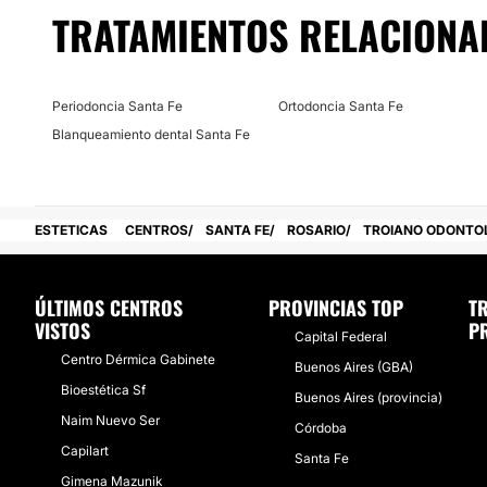
TRATAMIENTOS RELACIONA
Periodoncia Santa Fe
Ortodoncia Santa Fe
Blanqueamiento dental Santa Fe
ESTETICAS
CENTROS
SANTA FE
ROSARIO
TROIANO ODONTO
ÚLTIMOS CENTROS
PROVINCIAS TOP
T
VISTOS
P
Capital Federal
Centro Dérmica Gabinete
Buenos Aires (GBA)
Bioestética Sf
Buenos Aires (provincia)
Naim Nuevo Ser
Córdoba
Capilart
Santa Fe
Gimena Mazunik