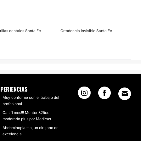
rillas dentales Santa Fe
Ortodoncia invisible Santa Fe
XPERIENCIAS
Muy conforme con el trabajo del
profesional
Casi 1 mes!!! Mentor 325cc
moderado plus por Medicus
Abdominoplastia, un cirujano de
excelencia