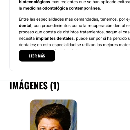
biotecnológicos
más recientes que se han aplicado exito
la
medicina odontológica contemporánea
.
Entre las especialidades más demandadas, tenemos, por ej
dental
, con procedimientos como la recuperación dental es
proceso que consta de distintos tratamientos, según el cas
necesita
implantes dentales
, puede ser por si ha perdido 
dentales; en esta especialidad se utilizan los mejores mater
comprobados para la salud de los pacientes, como, por ejemp
LEER MÁS
ideal para los implantes, pues este material no representa 
ni a corto ni a largo plazo, y además su
calidad es la más 
Equipo
IMÁGENES (1)
El grupo de profesionales está conformado por
profesional
como el
Doctor Miguel Troiano
, quien se desempeña como 
esta clínica y especialista del área
quirúrgica implantológ
tenemos a
la Doctora Patricia Sánchez
, encargada de la es
Doctor Sebastián Martínez
, especialista en
diseño protéti
Mauricio Benincasa,
especialista en prótesis implantodent
Georgina Beinicasa, ortodoncista, entre otros profesionales