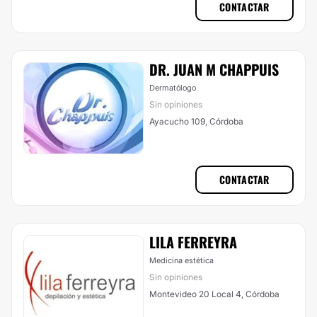
CONTACTAR
DR. JUAN M CHAPPUIS
Dermatólogo
Sin opiniones
Ayacucho 109, Córdoba
CONTACTAR
LILA FERREYRA
Medicina estética
Sin opiniones
Montevideo 20 Local 4, Córdoba