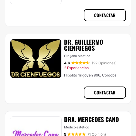
CONTACTAR
DR. GUILLERMO
CIENFUEGOS
Cirujano plástico
4.6
(22 Opiniones)
·
2 Experiencias
Hipólito Yrigoyen 996, Córdoba
CONTACTAR
DRA. MERCEDES CANO
Médico estético
5
(1 Opinión)