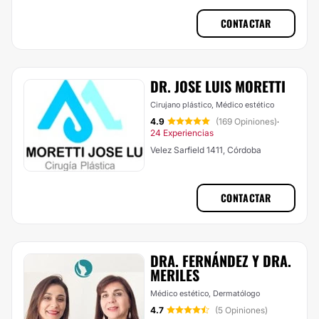
CONTACTAR
DR. JOSE LUIS MORETTI
Cirujano plástico, Médico estético
4.9
(169 Opiniones)
·
24 Experiencias
Velez Sarfield 1411, Córdoba
CONTACTAR
DRA. FERNÁNDEZ Y DRA.
MERILES
Médico estético, Dermatólogo
4.7
(5 Opiniones)