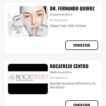
DR. FERNANDO QUIROZ
Cirujano bariátrico
Sin opiniones
Obispo Trejo 1236, Córdoba
CONTACTAR
ROCATREJO CENTRO
Medicina estética
Sin opiniones
Avenida Sarmiento 453 local 5 y 6,
Alta Gracia
CONTACTAR