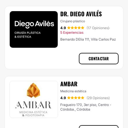
DR. DIEGO AVILÉS
Cirujano plástico
4.9
(17 Opiniones)
·
5 Experiencias
Bernardo DElia 111, Villa Carlos Paz
CONTACTAR
AMBAR
Medicina estética
4.9
(29 Opiniones)
Fragueiro 170, 3er piso, Centro -
Córdoba., Córdoba