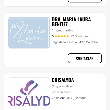
DRA. MARIA LAURA
BENITEZ
Cirujano plástico
5
(2 Opiniones)
Iñigo de la Pascua 3427, Córdoba
CONTACTAR
CRISALYDA
Cirugía estética
Sin opiniones
27 de Abril 354 , Córdoba