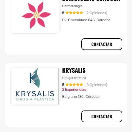
Dermatología
5
(2 Opiniones)
Bv. Chacabuco 843, Córdoba
CONTACTAR
KRYSALIS
Cirugía estética
5
(3 Opiniones)
·
2 Experiencias
Belgrano 180, Córdoba
CONTACTAR