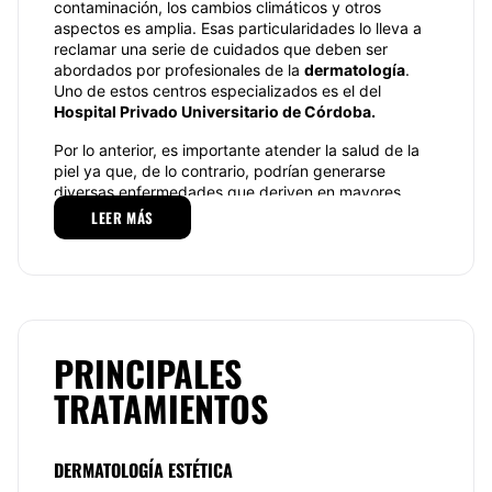
contaminación, los cambios climáticos y otros
aspectos es amplia. Esas particularidades lo lleva a
reclamar una serie de cuidados que deben ser
abordados por profesionales de la
dermatología
.
Uno de estos centros especializados es el del
Hospital Privado Universitario de Córdoba.
Por lo anterior, es importante atender la salud de la
piel ya que, de lo contrario, podrían generarse
diversas enfermedades que deriven en mayores
complicaciones. Sin embargo. Con base en ese
LEER MÁS
principio, el
Hospital Privado Universitario de
Córdoba
se enfoca en atender de la mejor manera
posible a cada paciente, partiendo de un diagnóstico
adecuado, precioso y eficaz como base para lograr
procedimientos cada vez más efectivos en materia
dermatológica. Sus procedimientos son
PRINCIPALES
personalizados y pensados a partir de las
necesidades que cada persona manifieste durante
TRATAMIENTOS
una primera consulta exploratoria.
Especialidades.
DERMATOLOGÍA ESTÉTICA
Aunque el grueso de servicios ofrecidos por esta