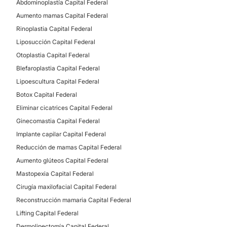
Abdominoplastía Capital Federal
Aumento mamas Capital Federal
DERMATOLOGÍA ESTÉTICA
Rinoplastia Capital Federal
Liposucción Capital Federal
Eliminar cicatrices
Otoplastia Capital Federal
Blefaroplastia Capital Federal
Lipoescultura Capital Federal
TRATAMIENTOS DE BELLEZA
Botox Capital Federal
Eliminar cicatrices Capital Federal
Peeling
Ginecomastia Capital Federal
Implante capilar Capital Federal
Reducción de mamas Capital Federal
Aumento glúteos Capital Federal
Mastopexia Capital Federal
Cirugía maxilofacial Capital Federal
Reconstrucción mamaria Capital Federal
Lifting Capital Federal
Dermolipectomía Capital Federal