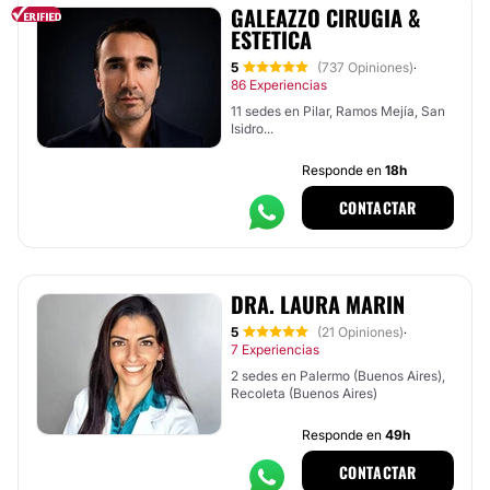
GALEAZZO CIRUGIA &
ESTETICA
5
(737 Opiniones)
·
86 Experiencias
11 sedes en Pilar, Ramos Mejía, San
Isidro...
Responde en
18h
CONTACTAR
DRA. LAURA MARIN
5
(21 Opiniones)
·
7 Experiencias
2 sedes en Palermo (Buenos Aires),
Recoleta (Buenos Aires)
Responde en
49h
CONTACTAR