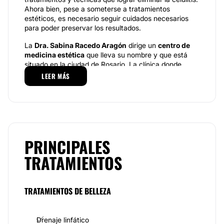
Ahora bien, pese a someterse a tratamientos
estéticos, es necesario seguir cuidados necesarios
para poder preservar los resultados.
La
Dra. Sabina Racedo Aragón
dirige un
centro de
medicina estética
que lleva su nombre y que está
situado en la ciudad de Rosario. La clínica donde
trabaja la profesional dispone de dos consultorios
LEER MÁS
independientes. En ellos la doctora atenderá a cada
uno de los pacientes realizando un diagnóstico inicial
y un plan de tratamiento.
Especialidades
Nuestro primer objetivo es informar al paciente sobre
PRINCIPALES
las terapias que llevamos a cabo para que respondan
TRATAMIENTOS
las dudas que puedan surgir. Queremos que cada
paciente descubra la mejor forma para alcanzar sus
objetivos. La clave para conseguir los resultados
deseados está en un buen diagnóstico.
TRATAMIENTOS DE BELLEZA
El servicio se caracteriza por ser profesional, siempre
respondiendo a las necesidades estéticas de cada
Drenaje linfático
uno de sus pacientes, logrando así mejorar la belleza