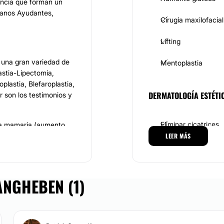
encia que forman un
ujanos Ayudantes,
Cirugía maxilofacial
Lifting
 una gran variedad de
Mentoplastia
astia-Lipectomia,
lastia, Blefaroplastia,
DERMATOLOGÍA ESTÉTI
r son los testimonios y
Eliminar cicatrices
ía mamaria (aumento,
a, otoplastia, cirugía
LEER MÁS
s cirugías corporales
MEDICINA ESTÉTICA
rmolipectomía, etc.
ANGHEBEN (1)
Flebología
sus pacientes y hace
l barrio porteño de
tamente con las normas