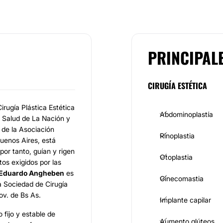
PRINCIPAL
CIRUGÍA ESTÉTICA
irugía Plástica Estética
Abdominoplastía
e Salud de La Nación y
 de la Asociación
Rinoplastia
uenos Aires, está
por tanto, guían y rigen
Otoplastia
os exigidos por las
 Eduardo Angheben
es
Ginecomastia
 Sociedad de Cirugía
ov. de Bs As.
Implante capilar
 fijo y estable de
Aumento glúteos