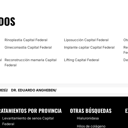
DOS
Rinoplastia Capital Federal
Liposucción Capital Federal
Ot
Ginecomastia Capital Federal
Implante capilar Capital Federal
Re
Fe
al
Reconstrucción mamaria Capital
Lifting Capital Federal
De
Federal
RES)
DR. EDUARDO ANGHEBEN
RATAMIENTOS POR PROVINCIA
OTRAS BÚSQUEDAS
E
Levantamiento de senos Capital
Hialuronidasa
Federal
Hilos de colágeno