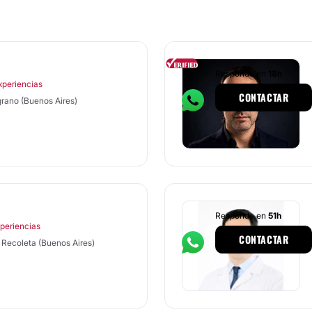
Responde en
18h
xperiencias
CONTACTAR
grano (Buenos Aires)
Responde en
51h
xperiencias
CONTACTAR
 Recoleta (Buenos Aires)