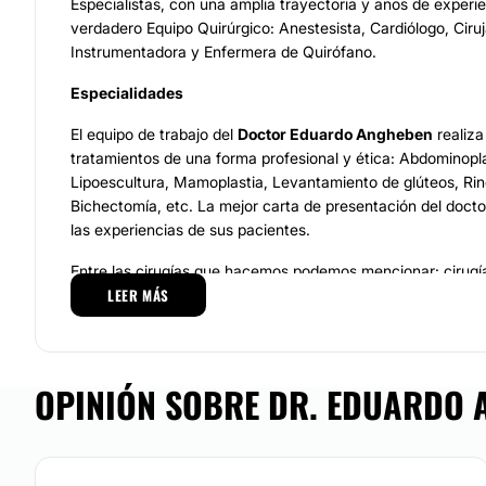
Especialistas, con una amplia trayectoria y años de experi
verdadero Equipo Quirúrgico: Anestesista, Cardiólogo, Cir
Instrumentadora y Enfermera de Quirófano.
Especialidades
El equipo de trabajo del
Doctor Eduardo Angheben
realiza
tratamientos de una forma profesional y ética: Abdominopl
Lipoescultura, Mamoplastia, Levantamiento de glúteos, Rinop
Bichectomía, etc. La mejor carta de presentación del docto
las experiencias de sus pacientes.
Entre las cirugías que hacemos podemos mencionar: cirug
LEER MÁS
reducción y levantamiento), cirugías faciales como rinoplasti
de párpados, bichectomía, entre otros. Y también realizamo
como abdominoplastia, aumento de glúteos, liposucción, de
Ubicación
OPINIÓN SOBRE DR. EDUARDO 
El
Doctor Eduardo Angheben
resuelve las inquietudes de 
las valoraciones pertinentes en su consultorio ubicado en e
Palermo, Buenos Aires. Nuestro consultorio cumple estric