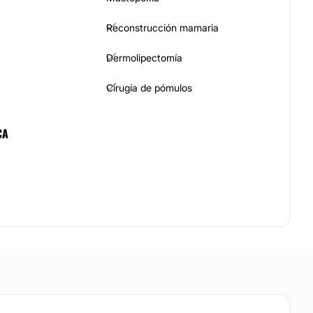
Reconstrucción mamaria
Dermolipectomía
Cirugía de pómulos
CA
Blefaroplastia sin cirugía