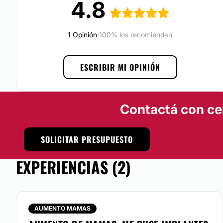
4.8
de calidad, higiene y seguridad requeridas. Perfección y dis
características que el doctor emplea durante todo su trabaj
resultado posible.
1 Opinión
·
100% los recomiendan
Posibilidad de videoconsulta:
No
ESCRIBIR MI OPINIÓN
Financiación o facilidades de pago:
No
Contactá con ce
SOLICITAR PRESUPUESTO
EXPERIENCIAS (2)
AUMENTO MAMAS