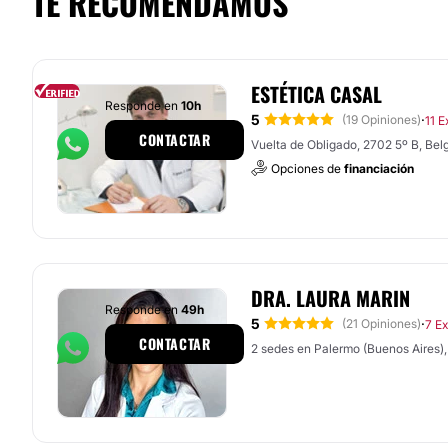
TE RECOMENDAMOS
ESTÉTICA CASAL
Responde en
10h
5
·
(19 Opiniones)
11 E
CONTACTAR
Vuelta de Obligado, 2702 5º B, Bel
Opciones de
financiación
DRA. LAURA MARIN
Responde en
49h
5
·
(21 Opiniones)
7 E
CONTACTAR
2 sedes en Palermo (Buenos Aires),