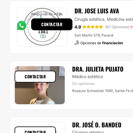
DR. JOSE LUIS AVA
Responde en
+72h
Cirugía estética, Medicina est
CONTACTAR
4.9
·
(67 Opiniones)
1
San Martin 579, Paraná
Opciones de
financiación
DRA. JULIETA PUJATO
CONTACTAR
Médico estético
Sin opiniones
Rosaura Schweizer 1590, Santa Fe de
DR. JOSÉ O. BANDEO
CONTACTAR
Cirujano plástico