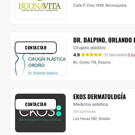
Calle P. Diez 1499, Reconquista
DR. DALPINO, ORLANDO 
CONTACTAR
Cirujano plástico
4.9
·
(5 Opiniones)
5 E
Bv. Oroño 718, Rosario
EKOS DERMATOLOGÍA
CONTACTAR
Medicina estética
Sin opiniones
Las Heras 160, Roldán