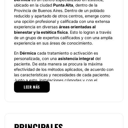
ubicado en la ciudad
Punta Alta
, dentro de la
Provincia de Buenos Aires. Dentro de un poblado
reducido y apartado de otros centros, emerge como
una opción profesional y calificada con una extensa
experiencia en diversas
áreas orientadas al
bienestar y la estética física
. Esto lo logran a través
de un grupo de expertos calificados y con una amplia
experiencia en sus áreas de conocimiento.
En
Dérmica
cada tratamiento o activación es
personalizada, con una
asistencia integral
del
paciente. De esta manera se procura la máxima
efectividad de los métodos aplicados, de acuerdo con
las características y necesidades de cada paciente.
Junto a esto, instalaciones cómodas y con el
equipamiento necesario para su oferta de
LEER MÁS
tratamientos y las exigencias de su clientela.
Especializaciones.
Los tratamientos desarrollados en
Dérmica
están
dirigidos a mejorar la salud y el aspecto físico de sus
pacientes y clientes. Entre los procedimientos que
PRINCIPALES
incluyen en su paquete de servicios están el
peeling
,