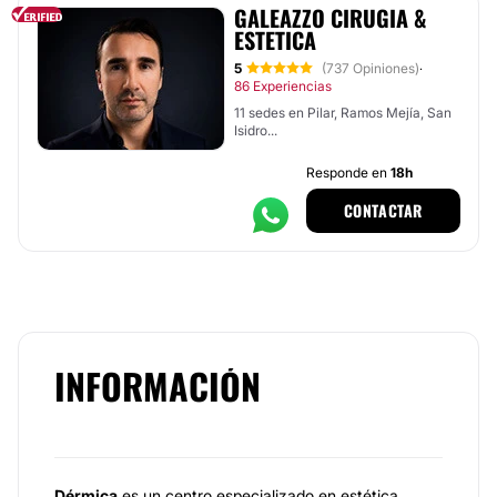
GALEAZZO CIRUGIA &
ESTETICA
5
(737 Opiniones)
·
86 Experiencias
11 sedes en Pilar, Ramos Mejía, San
Isidro...
Responde en
18h
CONTACTAR
INFORMACIÓN
Dérmica
es un centro especializado en estética,