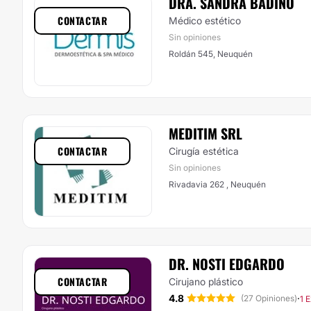
DRA. SANDRA BADINO
CONTACTAR
Médico estético
Sin opiniones
Roldán 545, Neuquén
MEDITIM SRL
CONTACTAR
Cirugía estética
Sin opiniones
Rivadavia 262 , Neuquén
DR. NOSTI EDGARDO
CONTACTAR
Cirujano plástico
4.8
·
(27 Opiniones)
1 