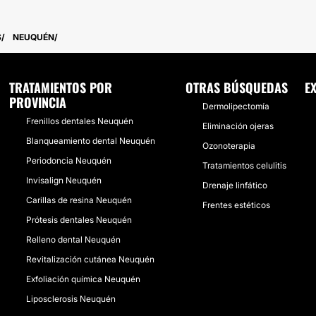
S
NEUQUÉN
TRATAMIENTOS POR
OTRAS BÚSQUEDAS
E
PROVINCIA
Dermolipectomía
Frenillos dentales Neuquén
Eliminación ojeras
Blanqueamiento dental Neuquén
Ozonoterapia
Periodoncia Neuquén
Tratamientos celulitis
Invisalign Neuquén
Drenaje linfático
Carillas de resina Neuquén
Frentes estéticos
Prótesis dentales Neuquén
Relleno dental Neuquén
Revitalización cutánea Neuquén
Exfoliación química Neuquén
Liposclerosis Neuquén