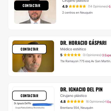
Cirujano plástico
CONTACTAR
4.9
·
(14 Opiniones)
5
2 centros en Neuquén
DR. HORACIO GÁSPARI
CONTACTAR
Médico estético
5
·
(3 Opiniones)
3 Expe
Tte Ramayon 775 esq Av San Martín.
DR. IGNACIO DEL PIN
CONTACTAR
Cirujano plástico
4.8
·
(6 Opiniones)
1 Ex
Brentana 554, Neuquén