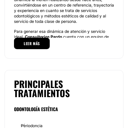
convirtiéndose en un centro de referencia, trayectoria
y experiencia en cuanto se trata de servicios
odontológicos y métodos estéticos de calidad y al
servicio de toda clase de persona.
Para generar esa dinámica de atención y servicio
ideal,
Consultorios Pardo
cuenta con un equipo de
profesionales altamente calificados y con amplia
LEER MÁS
experiencia en sus áreas de especialización. Su
trayectoria y formación como especialistas les
permite ofrecer diagnósticos precisos y acordes con
diversos métodos vanguardistas enfocados en
generar resultados en el corto, mediano y largo plazo.
De esa manera pueden garantizar procedimientos
PRINCIPALES
seguros y eficaces en distintos momentos.
TRATAMIENTOS
Especialidades.
Consultorios Pardo
, junto a la capacitación de sus
profesionales y su experiencia, cuenta con la
ODONTOLOGÍA ESTÉTICA
tecnología necesaria para realizar los tratamientos y
cuidados necesarios de acuerdo con diversas normas
de
bioseguridad
en sus instalaciones. Al disponer de
Periodoncia
espacios equipados y diseñados especialmente para