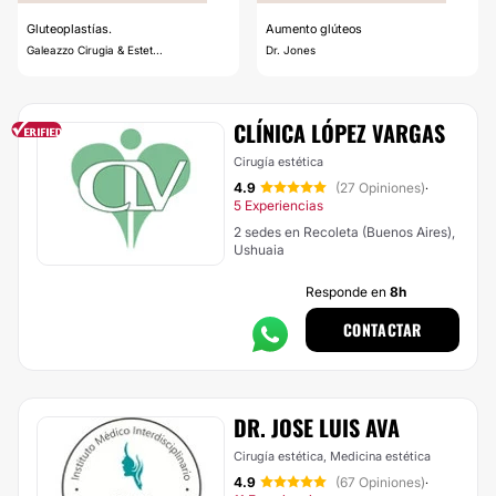
Gluteoplastías.
Aumento glúteos
Galeazzo Cirugia & Estet...
Dr. Jones
CLÍNICA LÓPEZ VARGAS
Cirugía estética
4.9
(27 Opiniones)
·
5 Experiencias
2 sedes en Recoleta (Buenos Aires),
Ushuaia
Responde en
8h
CONTACTAR
DR. JOSE LUIS AVA
Cirugía estética, Medicina estética
4.9
(67 Opiniones)
·