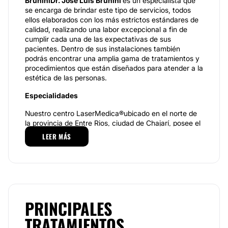
BruniniDr. José Luis Brunini
es un especialista que
se encarga de brindar este tipo de servicios, todos
ellos elaborados con los más estrictos estándares de
calidad, realizando una labor excepcional a fin de
cumplir cada una de las expectativas de sus
pacientes. Dentro de sus instalaciones también
podrás encontrar una amplia gama de tratamientos y
procedimientos que están diseñados para atender a la
estética de las personas.
Especialidades
Nuestro centro LaserMedica®ubicado en el norte de
la provincia de Entre Rios, ciudad de Chajarí, posee el
ultimo equipamiento para tratamientos estéticos :
LEER MÁS
LÁser Diodo Trio Ice, Fraxface, Ultherapy, Laser ND-
Yag, Luz Pulsada (IPL), Laser de CO2, como así
también profesionales altamente capacitados en el
área quirúrgica y uso de las nuevas tecnologías.
Nuestros servicios se diferencian porque abordamos
el individuo como un todo, evaluando cada paciente
PRINCIPALES
en forma individual y única para brindarle el
TRATAMIENTOS
tratamiento más efectivo, sin que incurra en gastos
innecesarios, usando siempre la ultima tecnología