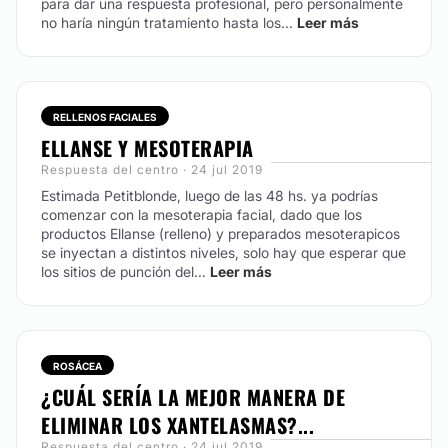
para dar una respuesta profesional, pero personalmente
no haría ningún tratamiento hasta los...
Leer más
Láser CO2
HIFU
Relleno de labios
Rejuvenecimiento facial
RELLENOS FACIALES
Hilos tensores
ELLANSE Y MESOTERAPIA
Medicina Ortomolecular
Respuesta del centro · 24 jul 2019
Rellenos faciales
Estimada Petitblonde, luego de las 48 hs. ya podrías
comenzar con la mesoterapia facial, dado que los
productos Ellanse (relleno) y preparados mesoterapicos
CIRUGÍA ÍNTIMA
se inyectan a distintos niveles, solo hay que esperar que
los sitios de punción del...
Leer más
Labioplastia
Vaginoplastia
Rejuvenecimiento vaginal
ROSÁCEA
¿CUÁL SERÍA LA MEJOR MANERA DE
ELIMINAR LOS XANTELASMAS?...
DERMATOLOGÍA ESTÉTICA
Respuesta del centro · 24 jul 2019