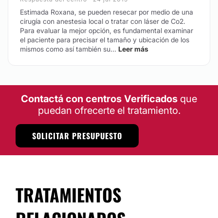
Estimada Roxana, se pueden resecar por medio de una
Eliminar cicatrices
cirugía con anestesia local o tratar con láser de Co2.
Para evaluar la mejor opción, es fundamental examinar
Lunares
el paciente para precisar el tamaño y ubicación de los
Verrugas
mismos como así también su...
Leer más
Manchas de la piel
Hiperhidrosis
Rosácea
Contactá con centros Verificados
que
Tratamiento acné
puedan ofrecerte el tratamiento.
SOLICITAR PRESUPUESTO
TRATAMIENTOS