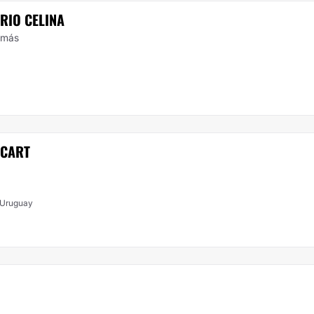
RIO CELINA
 más
ECART
l Uruguay