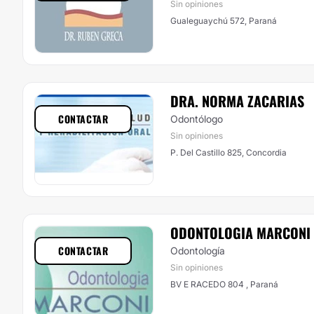
Sin opiniones
Gualeguaychú 572, Paraná
DRA. NORMA ZACARIAS
CONTACTAR
Odontólogo
Sin opiniones
P. Del Castillo 825, Concordia
ODONTOLOGIA MARCONI
CONTACTAR
Odontología
Sin opiniones
BV E RACEDO 804 , Paraná