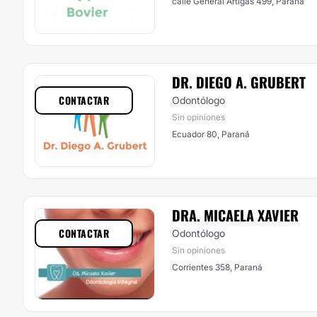
calle General Artigas 499, Paraná
DR. DIEGO A. GRUBERT
CONTACTAR
Odontólogo
Sin opiniones
Ecuador 80, Paraná
DRA. MICAELA XAVIER
CONTACTAR
Odontólogo
Sin opiniones
Corrientes 358, Paraná