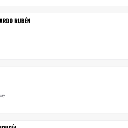
CARDO RUBÉN
uay