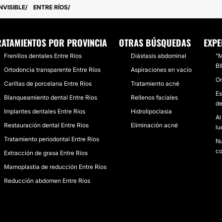
NVISIBLE
ENTRE RÍOS
RATAMIENTOS POR PROVINCIA
OTRAS BÚSQUEDAS
EXPE
Frenillos dentales Entre Ríos
Diástasis abdominal
"
BI
Ortodoncia transparente Entre Ríos
Aspiraciones en vacío
Or
Carillas de porcelana Entre Ríos
Tratamiento acné
Es
Blanqueamiento dental Entre Ríos
Rellenos faciales
de
Implantes dentales Entre Ríos
Hidrolipoclasia
Al
Restauración dental Entre Ríos
Eliminación acné
lu
Tratamiento periodontal Entre Ríos
Nu
co
Extracción de grasa Entre Ríos
Mamoplastia de reducción Entre Ríos
Reducción abdomen Entre Ríos