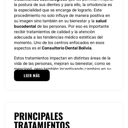
la postura de sus dientes y para ello, la ortodoncia es
la especialidad que se encarga de lograrlo. Este
procedimiento no solo influye de manera positiva en
su imagen sino también en su bienestar y la
salud
bucodental
de las personas. Por eso es importante
recibir tratamientos de calidad y la atención
adecuada a las tendencias médico estéticas del
momento. Uno de los centros enfocados en esos
aspectos es el
Consultorio Dental Bolivia
.
Estos tratamientos impactan en distintas áreas de la
vida de las personas, mejoran su bienestar, como se
mencionó, pero también incentivando cambios en su
autoestima. La persona se siente más agradada con
LEER MÁS
su imagen y, por tanto, registra distintas mejoras
emocionales. La odontología es una de las áreas que
más avanzó en este sentido durante los últimos años,
desarrollando procedimientos enfocados en los
factores estéticos y funcionales de manera integral,
con la innovación tecnológica facilitando tratamientos
PRINCIPALES
y disminuyendo, en algunos casos, la duración de los
métodos y su dolor.
TRATAMIENTOS
Especialidades.