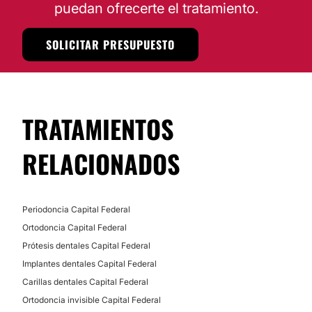
puedan ofrecerte el tratamiento.
No
SOLICITAR PRESUPUESTO
Financiación o facilidades de pago:
No
TRATAMIENTOS
RELACIONADOS
Periodoncia Capital Federal
Ortodoncia Capital Federal
Prótesis dentales Capital Federal
Implantes dentales Capital Federal
Carillas dentales Capital Federal
Ortodoncia invisible Capital Federal