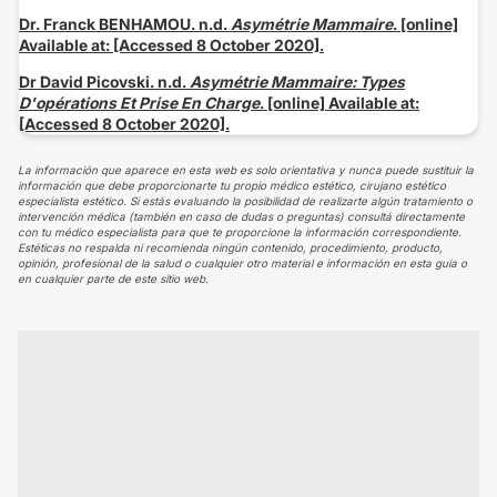
Dr. Franck BENHAMOU. n.d.
Asymétrie Mammaire
. [online]
Available at: [Accessed 8 October 2020].
Dr David Picovski. n.d.
Asymétrie Mammaire: Types
D'opérations Et Prise En Charge
. [online] Available at:
[Accessed 8 October 2020].
La información que aparece en esta web es solo orientativa y nunca puede sustituir la
información que debe proporcionarte tu propio médico estético, cirujano estético
especialista estético. Si estás evaluando la posibilidad de realizarte algún tratamiento o
intervención médica (también en caso de dudas o preguntas) consultá directamente
con tu médico especialista para que te proporcione la información correspondiente.
Estéticas no respalda ni recomienda ningún contenido, procedimiento, producto,
opinión, profesional de la salud o cualquier otro material e información en esta guía o
en cualquier parte de este sitio web.