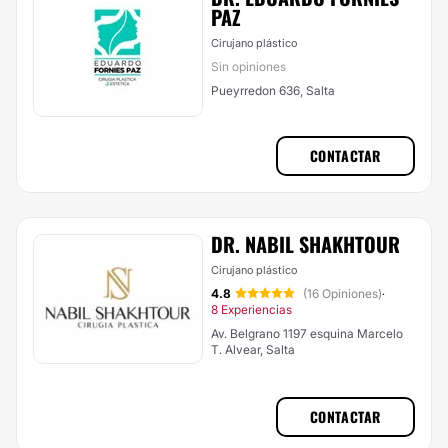
PAZ
Cirujano plástico
Sin opiniones
Pueyrredon 636, Salta
CONTACTAR
DR. NABIL SHAKHTOUR
Cirujano plástico
4.8
(16 Opiniones)
·
8 Experiencias
Av. Belgrano 1197 esquina Marcelo
T. Alvear, Salta
CONTACTAR