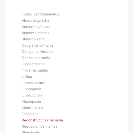
Todos los tratamientos
Abdominoplastía
Aumento glúteos
Aumento mamas
Blefaroplastia
Cirugía de pómulos
Cirugía maxilofacial
Dermolipectomía
Ginecomastia
Implante capilar
Lifting
Lipoescultura
Lipopapada
Liposucción
Mastopexia
Mentoplastia
Otoplastia
Reconstrucción mamaria
Reducción de mamas
Rinoplastia