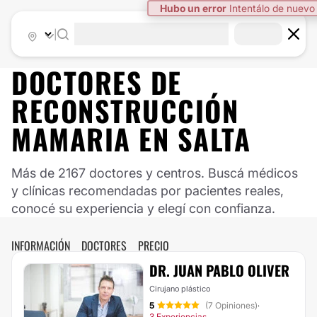
Hubo un error
Intentálo de nuevo
|
DOCTORES DE
RECONSTRUCCIÓN
MAMARIA
EN
SALTA
Más de 2167 doctores y centros. Buscá médicos
y clínicas recomendadas por pacientes reales,
conocé su experiencia y elegí con confianza.
INFORMACIÓN
DOCTORES
PRECIO
DR. JUAN PABLO OLIVER
Cirujano plástico
5
(7 Opiniones)
·
3 Experiencias