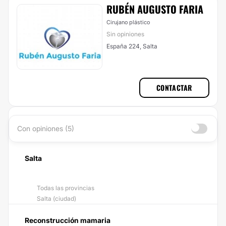
RUBÉN AUGUSTO FARIA
Cirujano plástico
Sin opiniones
España 224, Salta
CONTACTAR
Con opiniones (5)
Salta
Todas las provincias
Salta (ciudad)
Reconstrucción mamaria