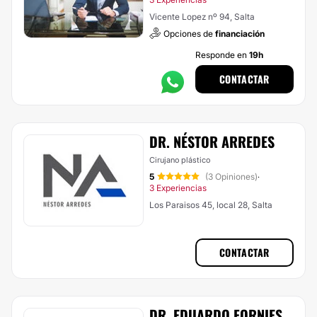
Vicente Lopez nº 94, Salta
Opciones de
financiación
Responde en
19h
CONTACTAR
DR. NÉSTOR ARREDES
Cirujano plástico
5
(3 Opiniones)
·
3 Experiencias
Los Paraisos 45, local 28, Salta
CONTACTAR
DR. EDUARDO FORNIES