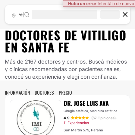
Hubo un error
Intentálo de nuevo
|
DOCTORES DE
VITILIGO
EN
SANTA FE
Más de 2167 doctores y centros. Buscá médicos
y clínicas recomendadas por pacientes reales,
conocé su experiencia y elegí con confianza.
INFORMACIÓN
DOCTORES
PRECIO
DR. JOSE LUIS AVA
Cirugía estética, Medicina estética
4.9
(67 Opiniones)
·
11 Experiencias
San Martin 579, Paraná