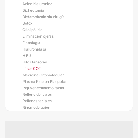
Ácido hialurónico
Bichectomia
Blefaroplastia sin cirugía
Botox
Criolipólisis
Eliminación ojeras
Flebología
Hialuronidasa
HIFU
Hilos tensores
Láser CO2
Medicina Ortomolecular
Plasma Rico en Plaquetas
Rejuvenecimiento facial
Relleno de labios
Rellenos faciales
Rinomodelación