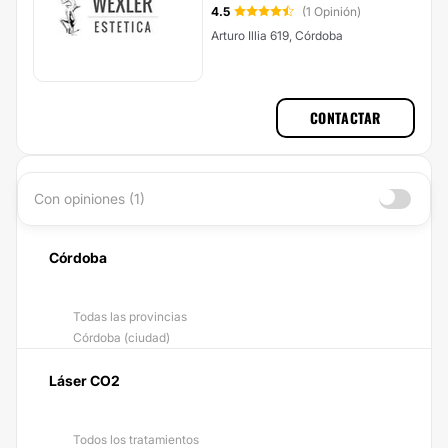
4.5
(1 Opinión)
Arturo Illia 619, Córdoba
CONTACTAR
Con opiniones (1)
Córdoba
Todas las provincias
Córdoba (ciudad)
Láser CO2
Todos los tratamientos