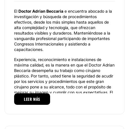
El
Doctor Adrian Beccaria
e encuentra abocado a la
investigación y búsqueda de procedimientos
efectivos, desde los más simples hasta aquellos de
alta complejidad y tecnología, que ofrezcan
resultados visibles y duraderos. Manteniéndose a la
vanguardia profesional participando de importantes
Congresos Internacionales y asistiendo a
capacitaciones.
Experiencia, reconocimiento e instalaciones de
máxima calidad, es la manera en que el Doctor Adrian
Beccaria desempeña su trabajo como cirujano
plástico. Por tanto, usted tiene la seguridad de acudir
por los servicios y procedimientos que este gran
cirujano pone a su alcance, todo con el propósito de
mejorar su imagen y cumplir con sus expectativas. El
Centro de Estética Beccaria
es un espacio creado
LEER MÁS
para el cuidado personal con la última tecnología en
medicina estética. Además, cuenta con un equipo
interdisciplinario dedicado al cuidado de la salud y
belleza integral, a cargo del
Dr. Adrian Beccaria