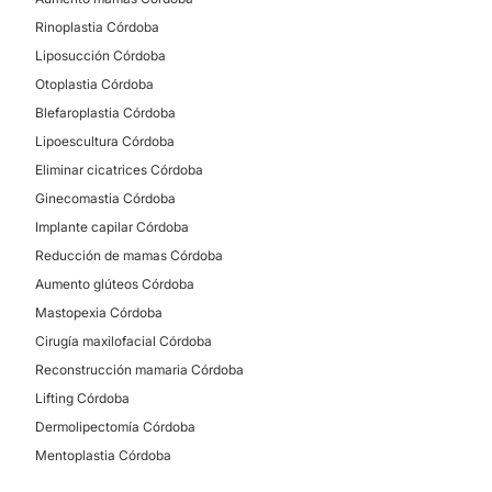
Láser CO2
Rinoplastia Córdoba
No
Blefaroplastia sin cirugía
Liposucción Córdoba
Otoplastia Córdoba
Blefaroplastia Córdoba
Lipoescultura Córdoba
Eliminar cicatrices Córdoba
Ginecomastia Córdoba
Implante capilar Córdoba
Reducción de mamas Córdoba
Aumento glúteos Córdoba
Mastopexia Córdoba
Cirugía maxilofacial Córdoba
Reconstrucción mamaria Córdoba
Lifting Córdoba
Dermolipectomía Córdoba
Mentoplastia Córdoba