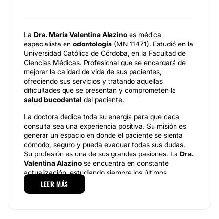
La
Dra. María Valentina Alazino
es médica
especialista en
odontología
(MN 11471). Estudió en la
Universidad Católica de Córdoba, en la Facultad de
Ciencias Médicas. Profesional que se encargará de
mejorar la calidad de vida de sus pacientes,
ofreciendo sus servicios y tratando aquellas
dificultades que se presentan y comprometen la
salud bucodental
del paciente.
La doctora dedica toda su energía para que cada
consulta sea una experiencia positiva. Su misión es
generar un espacio en donde el paciente se sienta
cómodo, seguro y pueda evacuar todas sus dudas.
Su profesión es una de sus grandes pasiones. La
Dra.
Valentina Alazino
se encuentra en constante
actualización, estudiando siempre los últimos
avances con el fin de brindar los mejores tratamientos
LEER MÁS
para cada caso en forma integral, para mantener,
mejorar y rehabilitar su salud buco facial.
Especialidades