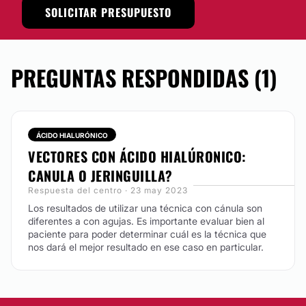
SOLICITAR PRESUPUESTO
La
Dra. María Valentina Alazino
atiende en
Río
Cuarto, Provincia de Córdoba, Argentina
. En su
consultorio te espera para brindarte sus mejores
servicios con un trato personalizado y una
cálida
PREGUNTAS RESPONDIDAS (1)
atención
.
Posibilidad de videoconsulta:
Sí
ÁCIDO HIALURÓNICO
Financiación o facilidades de pago:
VECTORES CON ÁCIDO HIALÚRONICO:
No
CANULA O JERINGUILLA?
Métodos de pago aceptados:
Respuesta del centro · 23 may 2023
Los resultados de utilizar una técnica con cánula son
Tarjeta de Crédito/Débito
diferentes a con agujas. Es importante evaluar bien al
paciente para poder determinar cuál es la técnica que
Transferencia Bancaria
nos dará el mejor resultado en ese caso en particular.
Efectivo