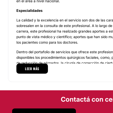
en el área a nivel nacional.
Especialidades
La calidad y la excelencia en el servicio son dos de las ca
sobresalen en la consulta de este profesional. A lo largo de
carrera, este profesional ha realizado grandes aportes a e
punto de vista médico y científico; aportes que han sido m
los pacientes como para los doctores.
Dentro del portafolio de servicios que ofrece este profesio
disponibles los procedimientos quirúrgicos faciales, como, p
de reducción de párpados, la cirugía de corrección de cier
LEER MÁS
nariz, la cirugía de mentón, o el lifting facial. De igual man
procedimientos corporales como la liposucción, la abdominopl
brazos y muslos, la lipectomía, entre otros.
Equipo
Contactá con ce
El consultorio del Doctor Cianflone es un espacio que cuen
médicos y quirúrgicos de última tecnología, lo que garantiz
de las técnicas más innovadoras para cada cirugía. En esta