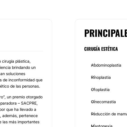
PRINCIPAL
CIRUGÍA ESTÉTICA
cirugía plástica,
Abdominoplastía
iencia brindando un
can soluciones
Rinoplastia
nes de inconformidad que
ético de las personas.
Otoplastia
tro”, un premio otorgado
Ginecomastia
 Reparadora – SACPRE,
abor que ha llevado a
Reducción de mam
as, además, pertenece
e las más importantes
Mastopexia