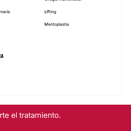
maria
Lifting
Mentoplastia
CA
e el tratamiento.