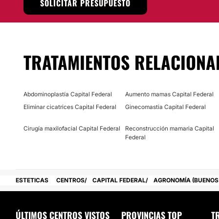
SOLICITAR PRESUPUESTO
recibirá un servicio de primer nivel que integra calidad hu
innovación, siempre con las medidas de seguridad que gara
cada paciente.
Localización
TRATAMIENTOS RELACIONA
El Doctor Julio Luis Cianflone tiene su consultorio ubicado 
Plata, en la Provincia de Buenos Aires.
Posibilidad de videoconsulta:
Abdominoplastía Capital Federal
Aumento mamas Capital Federal
Eliminar cicatrices Capital Federal
Ginecomastia Capital Federal
No
Financiación o facilidades de pago:
Cirugía maxilofacial Capital Federal
Reconstrucción mamaria Capital
Federal
No
ESTETICAS
CENTROS
CAPITAL FEDERAL
AGRONOMÍA (BUENOS 
ÚLTIMOS CENTROS VISTOS
PROVINCIAS TOP
T