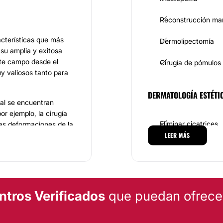
Reconstrucción ma
racterísticas que más
Dermolipectomía
 su amplia y exitosa
ste campo desde el
Cirugía de pómulos
uy valiosos tanto para
DERMATOLOGÍA ESTÉTI
nal se encuentran
or ejemplo, la cirugía
Eliminar cicatrices
tas deformaciones de la
era, se encuentran los
LEER MÁS
astia, el lifting de
MEDICINA ESTÉTICA
Eliminación ojeras
ntros Verificados
que puedan ofrecert
ta con los equipos
a la correcta aplicación
 consulta, el paciente