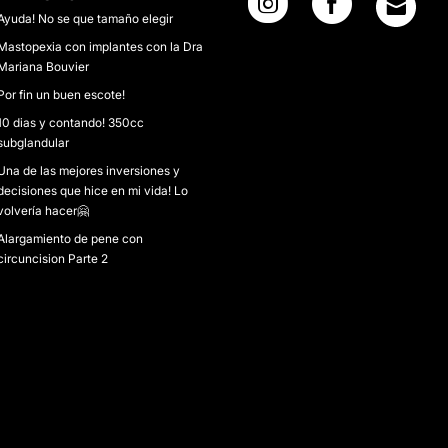
Ayuda! No se que tamaño elegir
Mastopexia con implantes con la Dra
Mariana Bouvier
Por fin un buen escote!
10 dias y contando! 350cc
subglandular
Una de las mejores inversiones y
decisiones que hice en mi vida! Lo
volvería hacer🤗
Alargamiento de pene con
circuncision Parte 2