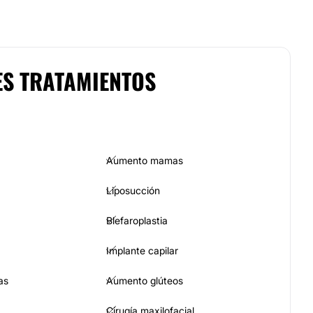
ES TRATAMIENTOS
Aumento mamas
Liposucción
Blefaroplastia
Implante capilar
as
Aumento glúteos
Cirugía maxilofacial