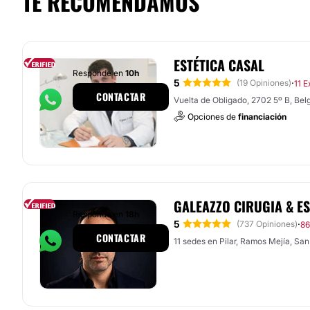
TE RECOMENDAMOS
ESTÉTICA CASAL
Responde en
10h
5
·
(19 Opiniones)
11 E
CONTACTAR
Vuelta de Obligado, 2702 5º B, Bel
Opciones de
financiación
GALEAZZO CIRUGIA & ES
Responde en
18h
5
·
(737 Opiniones)
86
CONTACTAR
11 sedes en Pilar, Ramos Mejía, San I