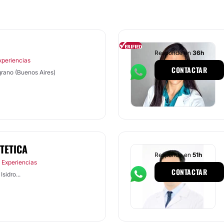
Responde en
36h
xperiencias
CONTACTAR
grano (Buenos Aires)
TETICA
Responde en
51h
 Experiencias
CONTACTAR
sidro...