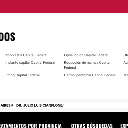
mana, profesionalismo e
ntizan el bienestar de
DOS
en la ciudad de La
Rinoplastia Capital Federal
Liposucción Capital Federal
Ot
Implante capilar Capital Federal
Reducción de mamas Capital
Au
Federal
Lifting Capital Federal
Dermolipectomía Capital Federal
Me
AIRES)
DR. JULIO LUIS CIANFLONE
RATAMIENTOS POR PROVINCIA
OTRAS BÚSQUEDAS
EXP