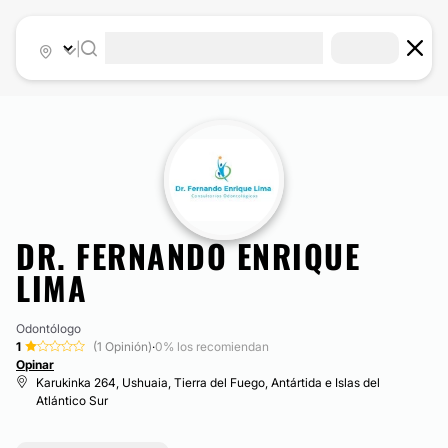
|
DR. FERNANDO ENRIQUE
LIMA
Odontólogo
1
(1 Opinión)
·
0% los recomiendan
Opinar
Karukinka 264, Ushuaia, Tierra del Fuego, Antártida e Islas del
Atlántico Sur