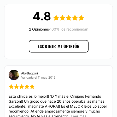
No
Eliminación ojeras
Financiación o facilidades de pago:
4.8
Hialuronidasa
Rellenos faciales
No
Relleno de labios
2 Opiniones
·
100% los recomiendan
ESCRIBIR MI OPINIÓN
AbyBaggini
Validada el 11 may 2019
Esta clínica es lo mejor!! :D Y más el Cirujano Fernando
Garzón!! Un groso que hace 20 años operaba las mamas
Excelente, imaginate AHORA!! Es el MEJOR lejos Lo súper
recomiendo. Atiende amorosamente siempre y mucho
seguimiento. No te vas a arrepentir...
Leer más