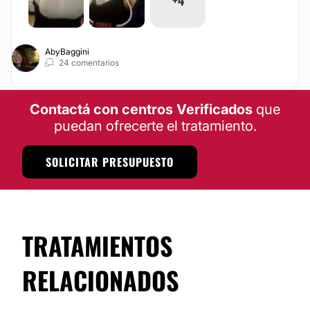
AbyBaggini
24 comentarios
Contactá con centros Verificados
que
puedan ofrecerte el tratamiento.
SOLICITAR PRESUPUESTO
TRATAMIENTOS
RELACIONADOS