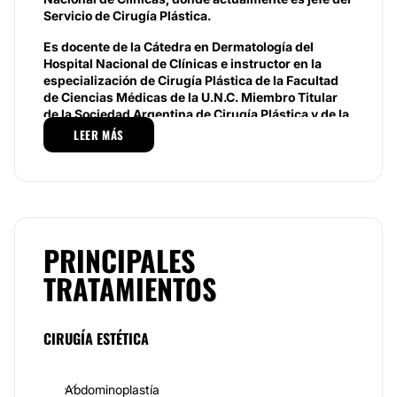
Servicio de Cirugía Plástica.
E
s docente de la Cátedra en Dermatología del
Hospital Nacional de Clínicas e instructor en la
especialización de Cirugía Plástica de la Facultad
de Ciencias Médicas de la U.N.C.
Miembro Titular
de la Sociedad Argentina de Cirugía Plástica y de la
Sociedad de Cirugía Plástica, Estética y
LEER MÁS
Reconstructiva de Córdoba. Cronos Cirugía Plástica
es atendida por cirujanos especialistas que
brindan un trato especial, cálido y seguro.
Especialidades
Dentro de las cirugías que brinda
Cronos Cirugía
PRINCIPALES
Plástica
usted puede disponer de una amplia gama
TRATAMIENTOS
de procedimientos estéticos que mejorarán su
apariencia: cirugía de mamas: reducción, aumento y
elevación, ginecomastia. Abdominoplastia, brazos y
piernas. Lipoaspiración, dermolipectomía, piernas y
CIRUGÍA ESTÉTICA
glúteos. Faciales: lifting, labios, nariz, orejas,
párpados, mentón, botox.
Abdominoplastía
Equipo