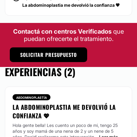
La abdominoplastia me devolvió la confianza 💖
Contactá con centros Verificados
que
puedan ofrecerte el tratamiento.
SOLICITAR PRESUPUESTO
EXPERIENCIAS (2)
ABDOMINOPLASTÍA
LA ABDOMINOPLASTIA ME DEVOLVIÓ LA
CONFIANZA 💖
Hola gente bella! Les cuento un poco de mi, tengo 25
años y soy mamá de una nena de 2 y un nene de 5
años. Decidí realizarme esta intervención...
Leer más