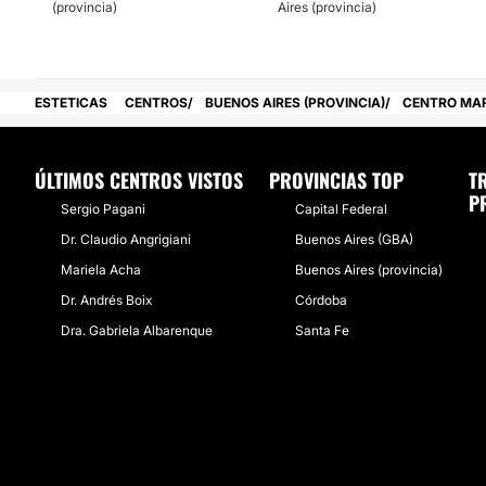
(provincia)
Aires (provincia)
No dejes de visitarnos de lunes a sábados de 08:00 a 12:0
h para realizar una consulta individual con un presupuesto
tus necesidades.
ESTETICAS
CENTROS
BUENOS AIRES (PROVINCIA)
CENTRO MA
Posibilidad de videoconsulta:
No
ÚLTIMOS CENTROS VISTOS
PROVINCIAS TOP
T
P
Financiación o facilidades de pago:
Sergio Pagani
Capital Federal
Dr. Claudio Angrigiani
Buenos Aires (GBA)
No
Mariela Acha
Buenos Aires (provincia)
Dr. Andrés Boix
Córdoba
Dra. Gabriela Albarenque
Santa Fe