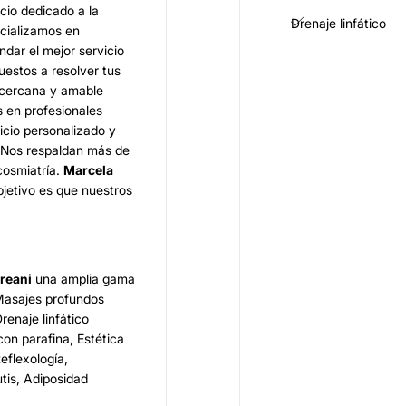
cio dedicado a la
Drenaje linfático
ecializamos en
ndar el mejor servicio
uestos a resolver tus
 cercana y amable
s en profesionales
vicio personalizado y
 Nos respaldan más de
cosmiatría.
Marcela
bjetivo es que nuestros
dreani
una amplia gama
 Masajes profundos
renaje linfático
con parafina, Estética
eflexología,
tis, Adiposidad