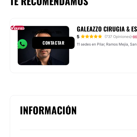
TE RECOMENDAMOS
GALEAZZO CIRUGIA & ES
Responde en
18h
5
·
(737 Opiniones)
86
CONTACTAR
11 sedes en Pilar, Ramos Mejía, San I
INFORMACIÓN