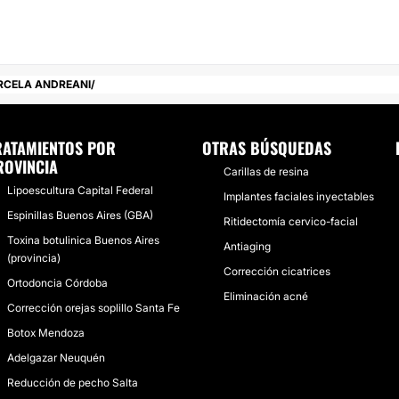
0 hs y de 16:00 a 20:00
 personalizado acorde a
RCELA ANDREANI
RATAMIENTOS POR
OTRAS BÚSQUEDAS
ROVINCIA
Carillas de resina
Lipoescultura Capital Federal
Implantes faciales inyectables
Espinillas Buenos Aires (GBA)
Ritidectomía cervico-facial
Toxina botulinica Buenos Aires
Antiaging
(provincia)
Corrección cicatrices
Ortodoncia Córdoba
Eliminación acné
Corrección orejas soplillo Santa Fe
Botox Mendoza
Adelgazar Neuquén
Reducción de pecho Salta