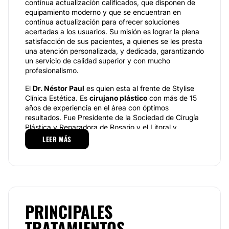
continua actualización calificados, que disponen de
equipamiento moderno y que se encuentran en
continua actualización para ofrecer soluciones
acertadas a los usuarios. Su misión es lograr la plena
satisfacción de sus pacientes, a quienes se les presta
una atención personalizada, y dedicada, garantizando
un servicio de calidad superior y con mucho
profesionalismo.
El
Dr. Néstor Paul
es quien esta al frente de Stylise
Clínica Estética. Es
cirujano plástico
con más de 15
años de experiencia en el área con óptimos
resultados. Fue Presidente de la Sociedad de Cirugía
Plástica y Reparadora de Rosario y el Litoral y
actualmente realiza sus procedimientos como
LEER MÁS
cirujano estético en su consultorio privado y algunos
hospitales de la zona. Tiene una destacada
trayectoria y práctica profesional en cirugía y
medicina estética.
El
Dr. Néstor Paul
es Miembro activo de importantes
Asociaciones médicas especializadas. Ha sido Jefe
PRINCIPALES
de Servicio de Cirugia Plastica del Sanatorio Laprida
TRATAMIENTOS
de Rosario y Cirujano plastico Clinica Pilar, Firmat