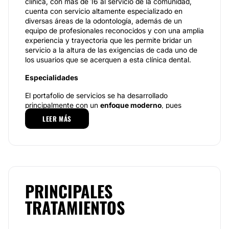
clínica, con más de 16 al servicio de la comunidad,
cuenta con servicio altamente especializado en
diversas áreas de la odontología, además de un
equipo de profesionales reconocidos y con una amplia
experiencia y trayectoria que les permite bridar un
servicio a la altura de las exigencias de cada uno de
los usuarios que se acerquen a esta clínica dental.
Especialidades
El portafolio de servicios se ha desarrollado
principalmente con un
enfoque moderno
, pues
abarca el desarrollo de
tratamientos innovadores
LEER MÁS
que permiten obtener los mejores resultados. A través
de una consulta inicial de valoración a través de la
cual se realiza una serie de estudios para conocer la
situación inicial del paciente, con el fin de determinar,
de manera precisa, el tratamiento que se debe
realizar según las necesidades de la persona.
PRINCIPALES
Se ofrecen servicios dentro del área de la
TRATAMIENTOS
periodoncia y endodoncia
como el desarrollo de
tratamientos para las enfermedades que afectan las
encías y los huesos que sirvan como apoyo a los