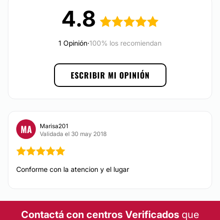
Buenos Aires.
4.8
Posibilidad de videoconsulta:
No
1 Opinión
·
100% los recomiendan
Financiación o facilidades de pago:
ESCRIBIR MI OPINIÓN
No
Marisa201
MA
Validada el 30 may 2018
Conforme con la atencion y el lugar
Contactá con centros Verificados
que