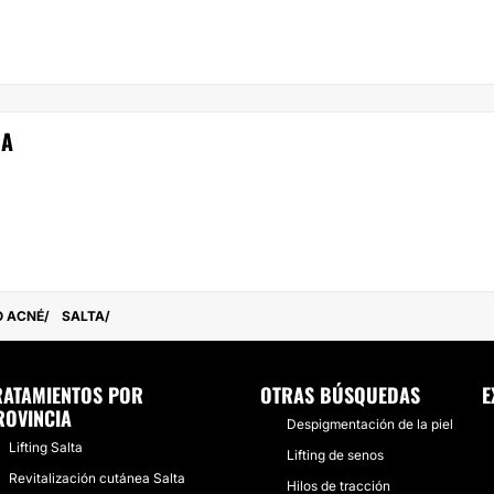
NA
O ACNÉ
SALTA
RATAMIENTOS POR
OTRAS BÚSQUEDAS
E
ROVINCIA
Despigmentación de la piel
Lifting Salta
Lifting de senos
Revitalización cutánea Salta
Hilos de tracción