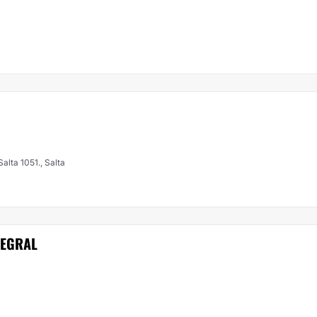
v. del Bicentenario de la Batalla de Salta 1051., Salta
TEGRAL