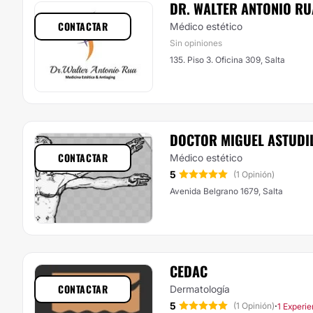
DR. WALTER ANTONIO RU
CONTACTAR
Médico estético
Sin opiniones
135. Piso 3. Oficina 309, Salta
DOCTOR MIGUEL ASTUDI
CONTACTAR
Médico estético
5
(1 Opinión)
Avenida Belgrano 1679, Salta
CEDAC
CONTACTAR
Dermatología
5
·
(1 Opinión)
1 Experie