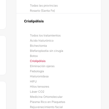
Todas las provincias
Rosario (Santa Fe)
Criolipólisis
Todos los tratamientos
Ácido hialurónico
Bichectomia
Blefaroplastia sin cirugía
Botox
Criolipólisis
Eliminación ojeras
Flebología
Hialuronidasa
HIFU
Hilos tensores
Láser CO2
Medicina Ortomolecular
Plasma Rico en Plaquetas
Rejuvenecimiento facial