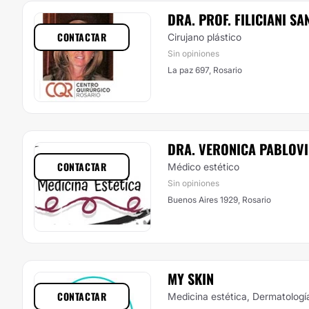
DRA. PROF. FILICIANI S
CONTACTAR
Cirujano plástico
Sin opiniones
La paz 697, Rosario
DRA. VERONICA PABLOV
CONTACTAR
Médico estético
Sin opiniones
Buenos Aires 1929, Rosario
MY SKIN
CONTACTAR
Medicina estética, Dermatologí