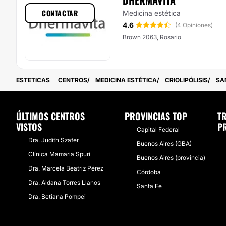
DHERMAVITA
CONTACTAR
Medicina estética
4.6
(4 Opiniones)
Brown 2063, Rosario
ESTETICAS
CENTROS
MEDICINA ESTÉTICA
CRIOLIPÓLISIS
SA
ÚLTIMOS CENTROS
PROVINCIAS TOP
T
VISTOS
P
Capital Federal
Dra. Judith Szafer
Buenos Aires (GBA)
Clínica Mamaria Spuri
Buenos Aires (provincia)
Dra. Marcela Beatriz Pérez
Córdoba
Dra. Aldana Torres Llanos
Santa Fe
Dra. Betiana Pompei