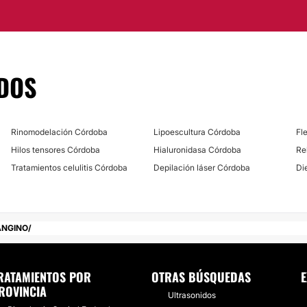
da paciente.
Hiperhidrosis
ncia de Córdoba.
DOS
Rinomodelación Córdoba
Lipoescultura Córdoba
Fl
Hilos tensores Córdoba
Hialuronidasa Córdoba
Re
Tratamientos celulitis Córdoba
Depilación láser Córdoba
Di
ANGINO
RATAMIENTOS POR
OTRAS BÚSQUEDAS
E
ROVINCIA
Ultrasonidos