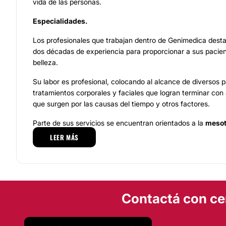
vida de las personas.
Especialidades.
Los profesionales que trabajan dentro de Genimedica dest
dos décadas de experiencia para proporcionar a sus pacien
belleza.
Su labor es profesional, colocando al alcance de diversos p
tratamientos corporales y faciales que logran terminar con
que surgen por las causas del tiempo y otros factores.
Parte de sus servicios se encuentran orientados a la
mesot
radiofrecuencia, tratamientos que corrige la flacidez del 
LEER MÁS
tratamiento de hiperhidrosis, tratamientos anti celulític
En los tratamientos faciales los pacientes podrán disponer
mesobotox, rellenos, radiofrecuencia, ácido hialurónico,
corregir cicatrices, luz pulsada intensa, secuelas de ac
Contactá con ce
gingival, nariz y de Estetica, lesiones pigmentarias, flac
facial.