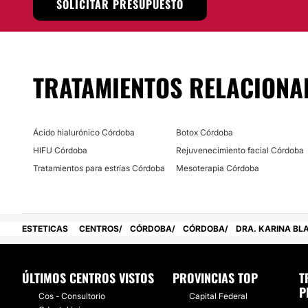
SOLICITAR PRESUPUESTO
Cada procedimientos es adaptado a las necesidades de ca
Localización.
Genomedica
se ubica en la
calle Araná al 540
en la
Provi
TRATAMIENTOS RELACIONA
Posibilidad de videoconsulta:
No
Financiación o facilidades de pago:
Ácido hialurónico Córdoba
Botox Córdoba
HIFU Córdoba
Rejuvenecimiento facial Córdoba
No
Tratamientos para estrías Córdoba
Mesoterapia Córdoba
ESTETICAS
CENTROS
CÓRDOBA
CÓRDOBA
DRA. KARINA BL
ÚLTIMOS CENTROS VISTOS
PROVINCIAS TOP
T
P
Cos - Consultorio
Capital Federal