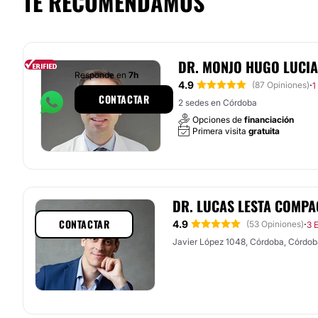
TE RECOMENDAMOS
DR. MONJO HUGO LUCI
Responde en
7h
4.9
·
(87 Opiniones)
1
CONTACTAR
2 sedes en Córdoba
Opciones de
financiación
Primera visita
gratuita
DR. LUCAS LESTA COMP
CONTACTAR
4.9
·
(53 Opiniones)
3 
Javier López 1048, Córdoba, Córdob