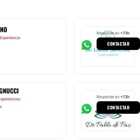
ANO
Responde en
+72h
 Experiencia
CONTACTAR
AGNUCCI
Responde en
+72h
Experiencias
a
CONTACTAR