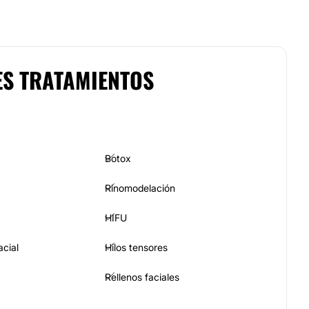
ES TRATAMIENTOS
Botox
Rinomodelación
HIFU
acial
Hilos tensores
Rellenos faciales