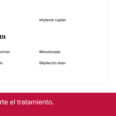
Implante capilar
EZA
strías
Mesoterapia
is
Depilación láser
Peeling
e el tratamiento.
CA