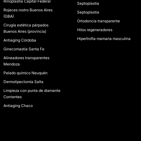
Rinoplastia Capital Federal
Septoplastia
Rojeces rostro Buenos Aires
Septoplastia
(GBA)
Ortodoncia transparente
Cirugía estética párpados
Hilos regeneradores
Buenos Aires (provincia)
Hipertrofia mamaria masculina
Antiaging Córdoba
Ginecomastia Santa Fe
Alineadores transparentes
Mendoza
Pelado químico Neuquén
Dermolipectomía Salta
Limpieza con punta de diamante
Corrientes
Antiaging Chaco