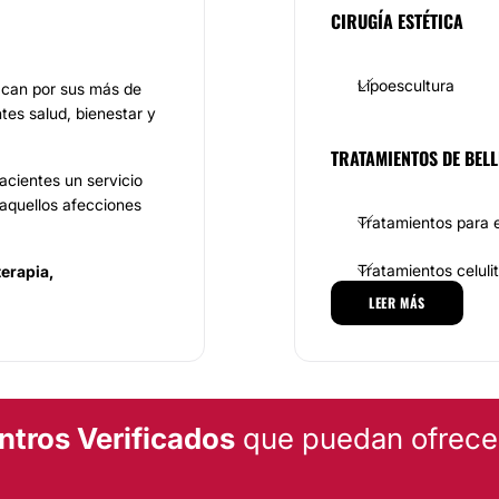
CIRUGÍA ESTÉTICA
Lipoescultura
acan por sus más de
tes salud, bienestar y
TRATAMIENTOS DE BELL
acientes un servicio
 aquellos afecciones
Tratamientos para e
Tratamientos celulit
erapia,
cuello, rellenos,
LEER MÁS
Dietas
os
.
 de
ácido hialurónico,
Radiofrecuencia
 tratamientos para
né, bruxismo, sonrisa
ntros Verificados
que puedan ofrecert
DERMATOLOGÍA ESTÉTI
idez cutánea, flacidez