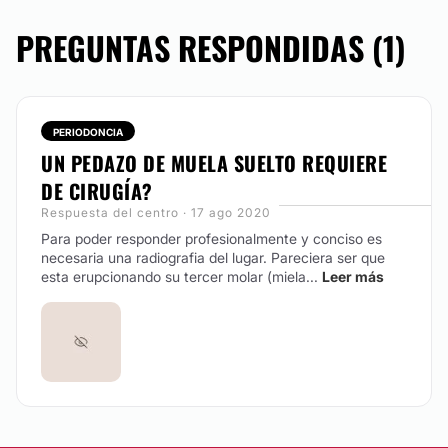
No
PREGUNTAS RESPONDIDAS (1)
Financiación o facilidades de pago:
No
PERIODONCIA
UN PEDAZO DE MUELA SUELTO REQUIERE
DE CIRUGÍA?
Respuesta del centro · 17 ago 2020
Para poder responder profesionalmente y conciso es
necesaria una radiografia del lugar. Pareciera ser que
esta erupcionando su tercer molar (miela...
Leer más