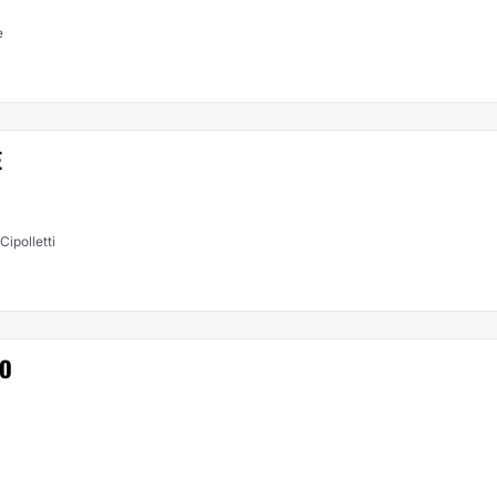
e
E
Cipolletti
VO