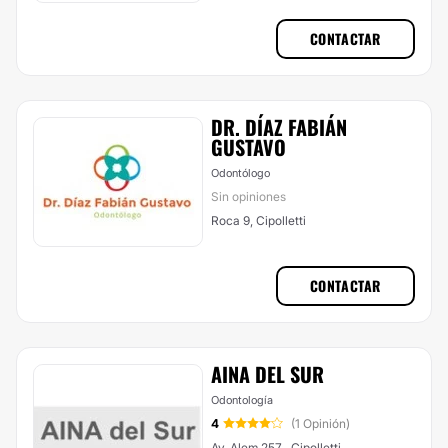
CONTACTAR
DR. DÍAZ FABIÁN
GUSTAVO
Odontólogo
Sin opiniones
Roca 9, Cipolletti
CONTACTAR
AINA DEL SUR
Odontología
4
(1 Opinión)
Av. Alem 257 , Cipolletti