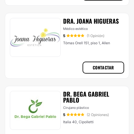
DRA. JOANA HIGUERAS
Médico estético
5
(1 Opinión)
Tómas Orell 151, piso 1, Allen
CONTACTAR
DR. BEGA GABRIEL
PABLO
Cirujano plástico
5
(2 Opiniones)
Italia 40, Cipolletti