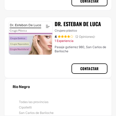
CONTACTAR
DR. ESTEBAN DE LUCA
Cirujano plástico
4
(2 Opiniones)
·
1 Experiencia
Pasaje gutierrez 980, San Carlos de
Bariloche
CONTACTAR
Río Negro
Todas las provincias
Cipolletti
San Carlos de Bariloche