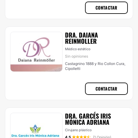
CONTACTAR
DRA. DAIANA
REINMOLLER
Médico estético
Sin opiniones
Castagnino 1888 y Rio Collon Cura,
Cipolletti
CONTACTAR
DRA. GARCÉS IRIS
MÓNICA ADRIANA
Cirujano plástico
4.5
(1 Opinión)