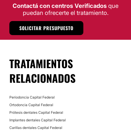
Autónoma de Buenos Aires.
Contactá con centros Verificados
que
puedan ofrecerte el tratamiento.
Posibilidad de videoconsulta:
No
SOLICITAR PRESUPUESTO
Financiación o facilidades de pago:
No
TRATAMIENTOS
RELACIONADOS
Periodoncia Capital Federal
Ortodoncia Capital Federal
Prótesis dentales Capital Federal
Implantes dentales Capital Federal
Carillas dentales Capital Federal