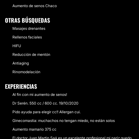
Aumento de senos Chaco
OTRAS BÚSQUEDAS
Masajes drenantes
Rellenos faciales
HIFU
Reducción de mentón
Antiaging
Rinomodelación
EXPERIENCIAS
Al fin con mi aumento de senos!
Dr Serén. 550 cc / 600 cc. 19/10/2020
Pido ayuda para elegir cc!! Allergan cui.
Ginecomastia: muchachos no tengan miedo, no están solos
Aumento mamario 375 cc
El doctor Juan Martin Saá es un excelente profesional mi nariz quedo