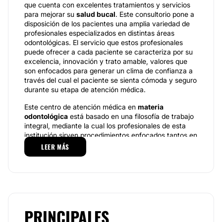
que cuenta con excelentes tratamientos y servicios
para mejorar su
salud bucal
. Este consultorio pone a
disposición de los pacientes una amplia variedad de
profesionales especializados en distintas áreas
odontológicas. El servicio que estos profesionales
puede ofrecer a cada paciente se caracteriza por su
excelencia, innovación y trato amable, valores que
son enfocados para generar un clima de confianza a
través del cual el paciente se sienta cómoda y seguro
durante su etapa de atención médica.
Este centro de atención médica en
materia
odontológica
está basado en una filosofía de trabajo
integral, mediante la cual los profesionales de esta
institución sirven procedimientos enfocados tantos en
las perspectivas estéticas como las funcionales. Eso
LEER MÁS
permite el desarrollo de servicios más completos,
personalizados, y enfocados siempre en las
necesidades de sus pacientes. Se trata de proveer
una atención adecuada para que los pacientes
experimenten cambios positivos en su imagen y
salud bucodental
.
PRINCIPALES
Especialidades.