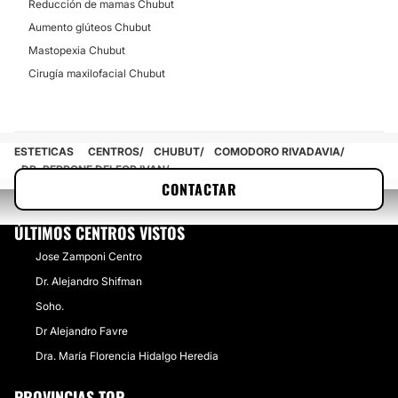
Reducción de mamas Chubut
Hilos tensores
Aumento glúteos Chubut
Eliminación ojeras
Mastopexia Chubut
Medicina Ortomolecular
Cirugía maxilofacial Chubut
Blefaroplastia sin cirugía
Rellenos faciales
ESTETICAS
CENTROS
CHUBUT
COMODORO RIVADAVIA
DERMATOLOGÍA ESTÉTICA
DR. PERRONE DELFOR IVAN
CONTACTAR
Eliminar cicatrices
ÚLTIMOS CENTROS VISTOS
Jose Zamponi Centro
Dr. Alejandro Shifman
Soho.
Dr Alejandro Favre
Dra. María Florencia Hidalgo Heredia
PROVINCIAS TOP