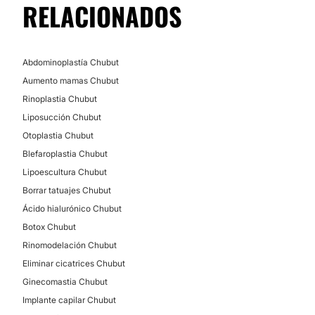
RELACIONADOS
Mesoterapia
Tratamientos celulitis
Depilación láser
Abdominoplastía Chubut
Microdermoabrasión
Aumento mamas Chubut
Dietas
Rinoplastia Chubut
Peeling
Liposucción Chubut
Otoplastia Chubut
MEDICINA ESTÉTICA
Blefaroplastia Chubut
Lipoescultura Chubut
Ácido hialurónico
Borrar tatuajes Chubut
Ácido hialurónico Chubut
Botox
Botox Chubut
Flebología
Rinomodelación Chubut
Plasma Rico en Plaquetas
Eliminar cicatrices Chubut
Rinomodelación
Ginecomastia Chubut
HIFU
Implante capilar Chubut
Rejuvenecimiento facial