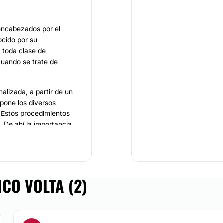
ncabezados por el
ocido por su
n toda clase de
cuando se trate de
alizada, a partir de un
pone los diversos
. Estos procedimientos
 De ahí la importancia
esional reconocido
extenso curriculum
a y en Europa. Lo
CO VOLTA (2)
dos y con amplia
 reparadora
. De esa
plante capilar, la
tía, la