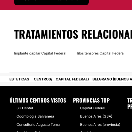
TRATAMIENTOS RELACIONA
Implante capilar Capital Federal
Hilos tensores Capital Federal
ESTETICAS
CENTROS
CAPITAL FEDERAL
BELGRANO (BUENOS A
ÚLTIMOS CENTROS VISTOS
PROVINCIAS TOP
T
P
3G Dental
Capital Federal
Odontología Balvanera
Buenos Aires (GBA)
Consultorio Augusto Toma
Buenos Aires (provincia)