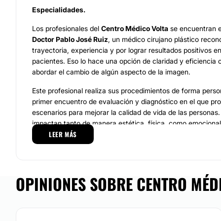
Especialidades.
Los profesionales del
Centro Médico Volta
se encuentran e
Doctor Pablo José Ruiz
, un médico cirujano plástico recon
trayectoria, experiencia y por lograr resultados positivos e
pacientes. Eso lo hace una opción de claridad y eficiencia 
abordar el cambio de algún aspecto de la imagen.
Este profesional realiza sus procedimientos de forma person
primer encuentro de evaluación y diagnóstico en el que pro
escenarios para mejorar la calidad de vida de las personas
impactan tanto de manera estética, física, como emocional.
LEER MÁS
de desarrollar estos procedimientos de la mano de un prof
como el Doctor Pablo José Ruiz.
Además de lo anterior, el
Doctor
Pablo José Ruiz
posee un 
que demuestra su vasta trayectoria de trabajo en Argentin
OPINIONES SOBRE CENTRO MÉDI
acompañan un equipo de profesionales altamente capacita
experiencia en el campo de la
cirugía plástica, estética y
manera pueden realizar procedimientos como la
microtrans
microcirugía, la cirugía de mama, la rinoplastía, la otoplas