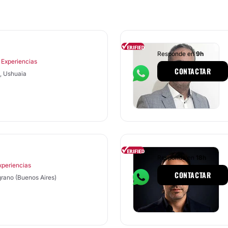
Responde en
9h
 Experiencias
CONTACTAR
, Ushuaia
Responde en
18h
xperiencias
CONTACTAR
grano (Buenos Aires)