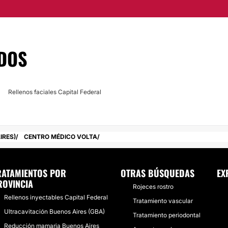
DOS
Rellenos faciales Capital Federal
IRES)
CENTRO MÉDICO VOLTA
RATAMIENTOS POR
OTRAS BÚSQUEDAS
EX
ROVINCIA
Rojeces rostro
Rellenos inyectables Capital Federal
Tratamiento vascular
Ultracavitación Buenos Aires (GBA)
Tratamiento periodontal
Reducción mamaria Buenos Aires