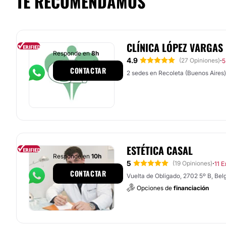
TE RECOMENDAMOS
CLÍNICA LÓPEZ VARGAS
Responde en
8h
4.9
·
(27 Opiniones)
5
CONTACTAR
2 sedes en Recoleta (Buenos Aires)
ESTÉTICA CASAL
Responde en
10h
5
·
(19 Opiniones)
11 E
CONTACTAR
Vuelta de Obligado, 2702 5º B, Bel
Opciones de
financiación