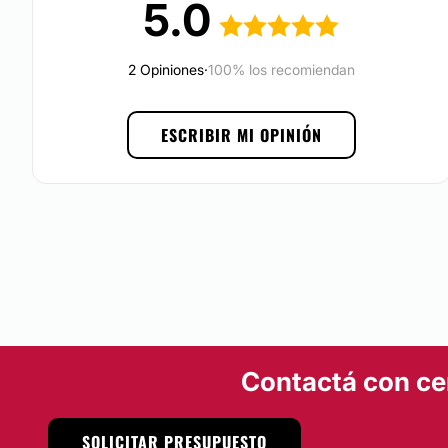
5.0
dermolipectomía, la cirugía endoscópica, la cirugía cosmé
faciales e hilos tensores y la medicina láser
.
2 Opiniones
·
100% los recomiendan
Localización.
El
Centro Médico Volta
se encuentra en
Belgrano
, en la
C
ESCRIBIR MI OPINIÓN
Buenos Aires.
Posibilidad de videoconsulta:
No
Financiación o facilidades de pago:
No
Contactá con ce
SOLICITAR PRESUPUESTO