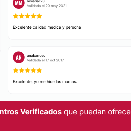
mmaria123
MM
tica, los rellenos
Validada el 20 may 2021
Excelente calidad medica y persona
iudad Autónoma de
anabarroso
AN
Validada el 17 oct 2017
Excelente, yo me hice las mamas.
ntros Verificados
que puedan ofrecert