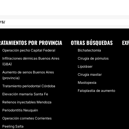
YS
RATAMIENTOS POR PROVINCIA
OTRAS BÚSQUEDAS
EX
Operación pecho Capital Federal
Bichatectomía
Infilraciones dérmicas Buenos Aires
Cirugía de pómulos
(GBA)
Lipoláser
Aumento de senos Buenos Aires
Cirugía maxilar
(provincia)
Mastopexia
Tratamiento periodontal Córdoba
Faloplastia de aumento
Elevación mamaria Santa Fe
Rellenos inyectables Mendoza
Periodontitis Neuquén
Operación cornetes Corrientes
Peeling Salta