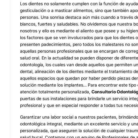
Los dientes no solamente cumplen con la función de ayuda
gesticulación o a masticar alimentos, sino que también apor
personas. Una sonrisa destaca aún más cuando a través de 
blancos, fuertes y saludables. No olvidemos que nuestra b
nosotros y ello es mediante el aliento que posee y su higien
los factores que se ven involucrados para que los dientes o
presenten padecimientos, pero todos los malestares no so
aquellas personas profesionales que se encargan de correg
salud oral. En la actualidad se pueden disponer de diferent
odontología, los cuales van desde aquellos que permiten 
dental, alineación de los dientes mediante el tratamiento de
aquellos espacios que quedan por haber perdido piezas den
solución mediante los implantes… Para encontrar este tipo 
atención totalmente personalizada,
Consultorio Odontoló
puertas de sus instalaciones para brindarle un servicio inte
profesional y que en especial responder a todas tus necesi
Garantizar una labor social a nuestros pacientes, brindándo
odontológica integral, mediante un excelente servicio y un
personalizada, que aseguren la solución de cualquier traum
salud bucal. Contamos con un equipo de Profesionales de al