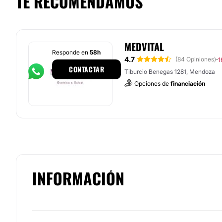
TE RECOMENDAMOS
MEDVITAL
Responde en
58h
4.7
·
(84 Opiniones)
1
CONTACTAR
Tiburcio Benegas 1281, Mendoza
Opciones de
financiación
INFORMACIÓN