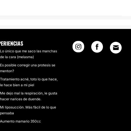
PERIENCIAS
Lo único que me saco las manchas
de la cara (melasma)
Es posible corregir una protesis se
menton?
Tratamiento acné, toto lo que hace,
le hace bien a mi piel
Me dejo mal la respiración, le gusta
hacer narices de duende.
Mi liposucción. Más fácil de lo que
pensaba
Aumento mamario 350cc