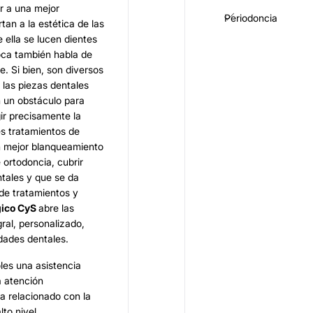
r a una mejor
Periodoncia
tan a la estética de las
ella se lucen dientes
oca también habla de
e. Si bien, son diversos
 las piezas dentales
n un obstáculo para
ir precisamente la
es tratamientos de
un mejor blanqueamiento
 ortodoncia, cubrir
tales y que se da
de tratamientos y
gico CyS
abre las
gral, personalizado,
dades dentales.
les una asistencia
a atención
a relacionado con la
to nivel