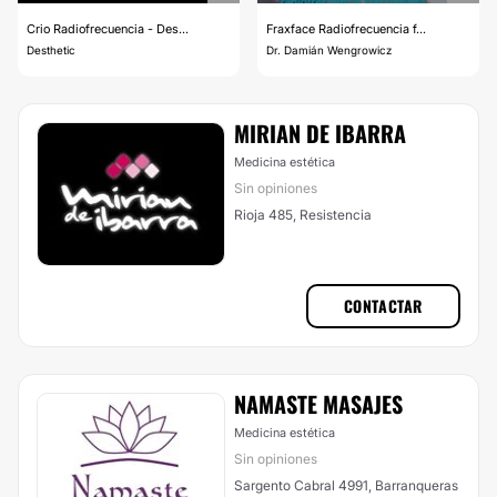
Crio Radiofrecuencia - Des...
Fraxface Radiofrecuencia f...
Desthetic
Dr. Damián Wengrowicz
MIRIAN DE IBARRA
Medicina estética
Sin opiniones
Rioja 485, Resistencia
CONTACTAR
NAMASTE MASAJES
Medicina estética
Sin opiniones
Sargento Cabral 4991, Barranqueras