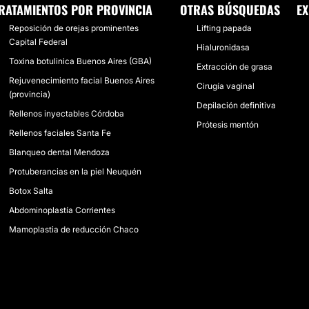
RATAMIENTOS POR PROVINCIA
OTRAS BÚSQUEDAS
EX
Reposición de orejas prominentes
Lifting papada
Capital Federal
Hialuronidasa
Toxina botulinica Buenos Aires (GBA)
Extracción de grasa
Rejuvenecimiento facial Buenos Aires
Cirugía vaginal
(provincia)
Depilación definitiva
Rellenos inyectables Córdoba
Prótesis mentón
Rellenos faciales Santa Fe
Blanqueo dental Mendoza
Protuberancias en la piel Neuquén
Botox Salta
Abdominoplastía Corrientes
Mamoplastia de reducción Chaco