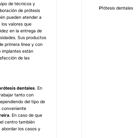
ipo de técnicos y
Prótesis dentales
boración de prótesis
bién pueden atender a
 los valores que
idez en la entrega de
esidades. Sus productos
de primera línea y con
o implantes están
sfacción de las
prótesis dentales
. En
rabajar tanto con
 dependiendo del tipo de
es conveniente
reira
. En caso de que
 el centro también
 abordar los casos y