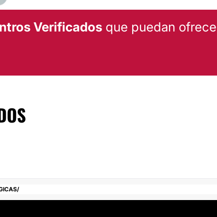
ntros Verificados
que puedan ofrecert
DOS
l
GICAS