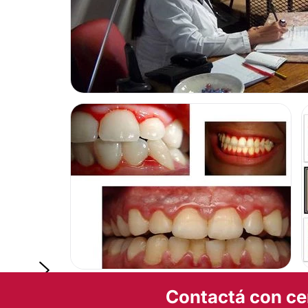
La odontóloga
Daniela Tkach
atiende en su consultorio, ub
al 373 en el partido de Morón
, en el
Gran Buenos Aires
.
Posibilidad de videoconsulta:
No
Financiación o facilidades de pago:
No
PERIODONCIA
Contactá con ce