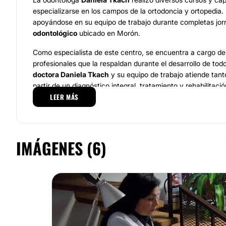
especializarse en los campos de la ortodoncia y ortopedia.
apoyándose en su equipo de trabajo durante completas jo
odontológico
ubicado en Morón.
Como especialista de este centro, se encuentra a cargo de
profesionales que la respaldan durante el desarrollo de tod
doctora Daniela Tkach
y su equipo de trabajo atiende tant
partir de un diagnóstico integral, tratamiento y rehabilitac
LEER MÁS
dental.
Parte de los procedimientos que normalmente realizan son
carillas de porcelana y frentes estéticos, los implantes y
conducto
. Además de estos procedimientos dispone de ot
IMÁGENES (6)
convencional, la ortodoncia lingual, la ortodoncia invisib
DAMON, el bruxismo, la limpieza y blanqueamiento dental
dental
.
Estos procedimientos se realizan de forma personalizada 
pensando en generar los mejores resultados para cada pac
Localización.