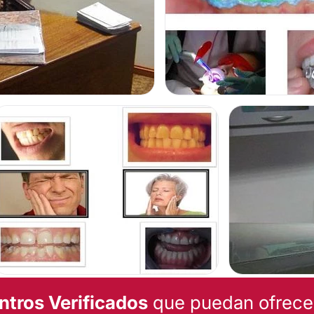
icado en la calle
Brown
ntros Verificados
que puedan ofrecert