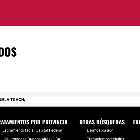
DOS
NIELA TKACH
RATAMIENTOS POR PROVINCIA
OTRAS BÚSQUEDAS
EX
Estiramiento facial Capital Federal
Dermoabrasión
Hialuronidasa Buenos Aires (GBA)
Tratamientos celulitis