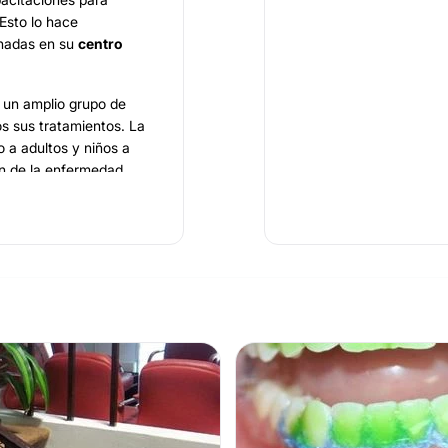
 Esto lo hace
rnadas en su
centro
 un amplio grupo de
os sus tratamientos. La
o a adultos y niños a
ión de la enfermedad
 la
estética dental, las
 tratamientos de
ros como la
ortodoncia
le, la ortodoncia
 y la radiología
en todo momento,
iente.