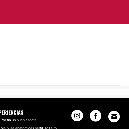
PERIENCIAS
Por fin un buen escote!
Me puse anatómicas perfil 323 alto