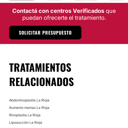
Tratamientos para estrías
Mesoterapia
Contactá con centros Verificados
que
Tratamientos celulitis
puedan ofrecerte el tratamiento.
Depilación láser
Ultracavitación
SOLICITAR PRESUPUESTO
Presoterapia
Radiofrecuencia
TRATAMIENTOS
RELACIONADOS
Abdominoplastía La Rioja
Aumento mamas La Rioja
Rinoplastia La Rioja
Liposucción La Rioja