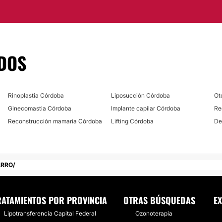
do en la calle
DOS
Rinoplastia Córdoba
Liposucción Córdoba
Ot
Ginecomastia Córdoba
Implante capilar Córdoba
Re
Reconstrucción mamaria Córdoba
Lifting Córdoba
De
ARRO
RATAMIENTOS POR PROVINCIA
OTRAS BÚSQUEDAS
EX
Lipotransferencia Capital Federal
Ozonoterapia