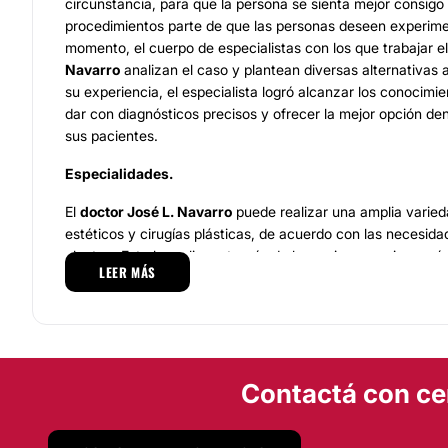
circunstancia, para que la persona se sienta mejor consigo
procedimientos parte de que las personas deseen experime
momento, el cuerpo de especialistas con los que trabajar e
Navarro
analizan el caso y plantean diversas alternativas 
su experiencia, el especialista logró alcanzar los conocimi
dar con diagnósticos precisos y ofrecer la mejor opción den
sus pacientes.
Especialidades.
El
doctor José L. Navarro
puede realizar una amplia varied
estéticos y cirugías plásticas, de acuerdo con las necesi
plantee. Esto lo realiza a través de los mejores equipos mé
LEER MÁS
facilitando el desarrollo de los procedimientos y la búsque
positivos.
Entre los procedimientos que normalmente ofrecen se enc
la abdominoplastia-lipectomia, el levantamiento de glúte
senos, la blefaroplastia, la bichectomía
, entre otros pro
Contactá con ce
de manera personalizada a los intereses y necesidades de 
Localización.