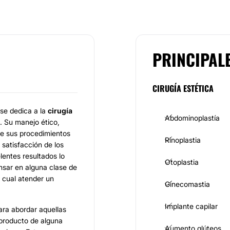
PRINCIPAL
CIRUGÍA ESTÉTICA
 se dedica a la
cirugía
Abdominoplastía
. Su manejo ético,
 de sus procedimientos
Rinoplastia
 satisfacción de los
lentes resultados lo
Otoplastia
sar en alguna clase de
a cual atender un
Ginecomastia
Implante capilar
ara abordar aquellas
 producto de alguna
Aumento glúteos