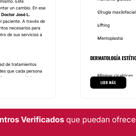
 mismo. Este
ntar un cambio. En ese
Cirugía maxilofacial
l
Doctor José L.
al paciente. A través de
Lifting
entos necesarios para
tro de sus servicios a
Mentoplastia
DERMATOLOGÍA ESTÉTI
ad de tratamientos
dades que cada persona
Eliminar cicatrices
dicos y tecnológicos,
LEER MÁS
da de resultados
MEDICINA ESTÉTICA
uentran la
rinoplastia,
os, al igual que de
Flebología
cedimientos adecuados
ntros Verificados
que puedan ofrecert
cada paciente.