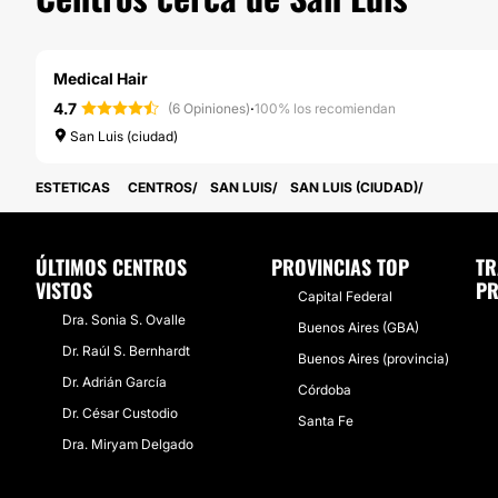
Medical Hair
4.7
·
(6 Opiniones)
100% los recomiendan
San Luis (ciudad)
ESTETICAS
CENTROS
SAN LUIS
SAN LUIS (CIUDAD)
ÚLTIMOS CENTROS
PROVINCIAS TOP
TR
VISTOS
PR
Capital Federal
Dra. Sonia S. Ovalle
Buenos Aires (GBA)
Dr. Raúl S. Bernhardt
Buenos Aires (provincia)
Dr. Adrián García
Córdoba
Dr. César Custodio
Santa Fe
Dra. Miryam Delgado