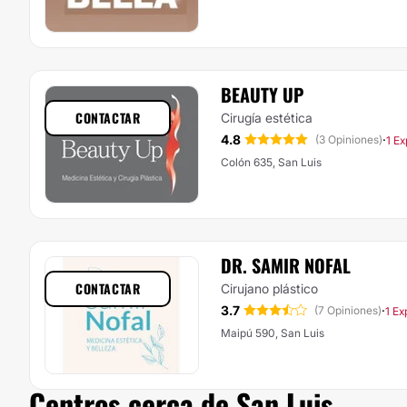
BEAUTY UP
CONTACTAR
Cirugía estética
4.8
·
(3 Opiniones)
1 Ex
Colón 635, San Luis
DR. SAMIR NOFAL
CONTACTAR
Cirujano plástico
3.7
·
(7 Opiniones)
1 Ex
Maipú 590, San Luis
Centros cerca de San Luis