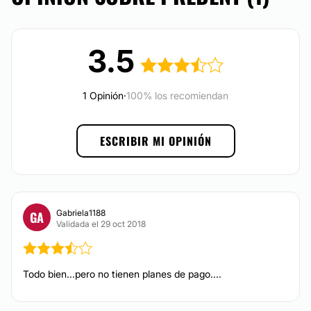
Localización
El
Centro Odontológico Predent
se encuentra
3.5
ubicado en la Avenida Hipólito Yrigiyen 9503,
Lomas
de Zamora,
en la ciudad de
Buenos Aires.
1 Opinión
·
100% los recomiendan
Posibilidad de videoconsulta:
No
ESCRIBIR MI OPINIÓN
Financiación o facilidades de pago:
No
Gabriela1188
GA
Validada el 29 oct 2018
Todo bien...pero no tienen planes de pago....