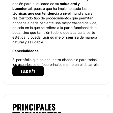
opción para el cuidado de su
salud oral y
bucodental
, puesto que ha implementado las
técnicas que son tendencia
a nivel mundial para
realizar todo tipo de procedimientos que permitan
brindarle a cada paciente una mejor calidad de vida,
no solo en lo que se refiere a la parte funcional de su
boca, sino que también todo lo que abarca la parte
estética, y pueda
lucir su mejor sonrisa
de manera
natural y saludable.
Especialidades
El portafolio que se encuentra disponible para todos
los usuarios se enfoca principalmente en el desarrollo
de
tratamientos innovadores
, como, por ejemplo,
la
LEER MÁS
ortodoncia
, que ofrece distintos tipos de
procedimientos para tratar las
alteraciones dentales
y faciales
, especialmente en lo que se refiere a la
posición de las piezas dentales, la
mala oclusión (o
maña mordida
), etc., que tienen repercusión
negativa, tanto en la parte estética como en la
funcionalidad.
PRINCIPALES
De igual forma, otro de los tratamientos más