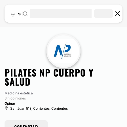
|
PILATES NP CUERPO Y
SALUD
Medicina estética
Sin opiniones
Opinar
San Juan 518, Corrientes, Corrientes