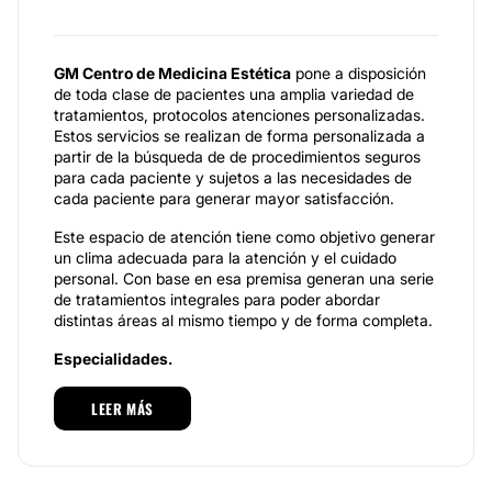
GM Centro de Medicina Estética
pone a disposición
de toda clase de pacientes una amplia variedad de
tratamientos, protocolos atenciones personalizadas.
Estos servicios se realizan de forma personalizada a
partir de la búsqueda de de procedimientos seguros
para cada paciente y sujetos a las necesidades de
cada paciente para generar mayor satisfacción.
Este espacio de atención tiene como objetivo generar
un clima adecuada para la atención y el cuidado
personal. Con base en esa premisa generan una serie
de tratamientos integrales para poder abordar
distintas áreas al mismo tiempo y de forma completa.
Especialidades.
Esta institución cuenta con todo lo inherente a la
LEER MÁS
medicina estética para desarrollar r
ellenos, toxina
botulinica, mesoterapias, peeling médicos y
cosmiatricos, HIFU, servicios de cosmetologia,
tratamientos corporales
, entre otros, además de la