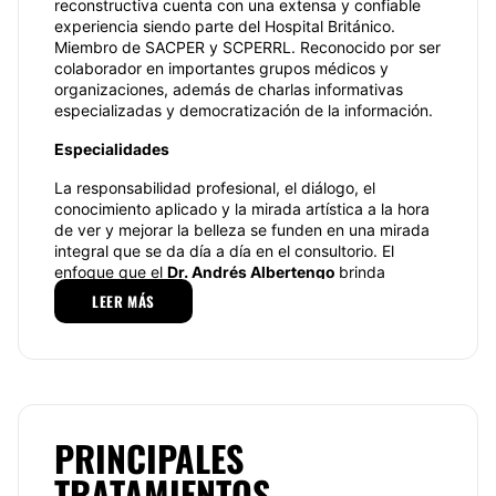
reconstructiva cuenta con una extensa y confiable
experiencia siendo parte del Hospital Británico.
Miembro de SACPER y SCPERRL. Reconocido por ser
colaborador en importantes grupos médicos y
organizaciones, además de charlas informativas
especializadas y democratización de la información.
Especialidades
La responsabilidad profesional, el diálogo, el
conocimiento aplicado y la mirada artística a la hora
de ver y mejorar la belleza se funden en una mirada
integral que se da día a día en el consultorio. El
enfoque que el
Dr. Andrés Albertengo
brinda
permite entender las dudas y certezas con un
LEER MÁS
enfoque muy humano necesario a la hora de un
tratamiento médico.
Considerando el entendimiento de ambas partes, la
atención personalizada, tranquila y segura impartida
en el Hospital Británico.
PRINCIPALES
Entre una amplia gama de especialidades el Dr
Albertengo se destaca en tratamientos como la
TRATAMIENTOS