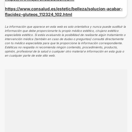
https://www.consalud.es/estetic/belleza/solucion-acabar-
flacidez-gluteos_11
2324_102.html
La información que aparece en esta web es solo orientativa y nunca puede sustituir la
información que debe proporcionarte tu propio médico estético, cirujano estético
especialista estético. Si estás evaluando la posibilidad de realizarte algún tratamiento o
intervención médica (también en caso de dudas o preguntas) consultá directamente
con tu médico especialista para que te proporcione la información correspondiente.
Estéticas no respalda ni recomienda ningún contenido, procedimiento, producto,
opinión, profesional de la salud o cualquier otro material e información en esta guía o
en cualquier parte de este sitio web.